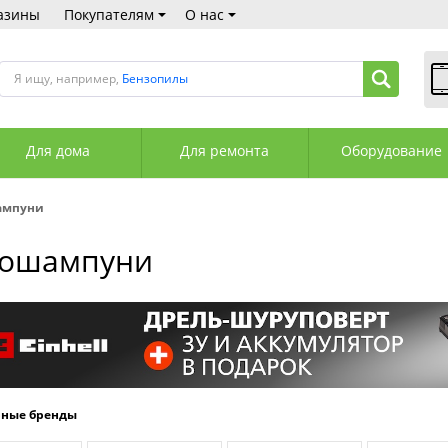
азины
Покупателям
О нас
Я ищу, например,
Бензопилы
В
Пн
Для дома
Для ремонта
Оборудование
Сб
Вс
С
ампуни
+3
+3
тошампуни
М
А
К
рные бренды