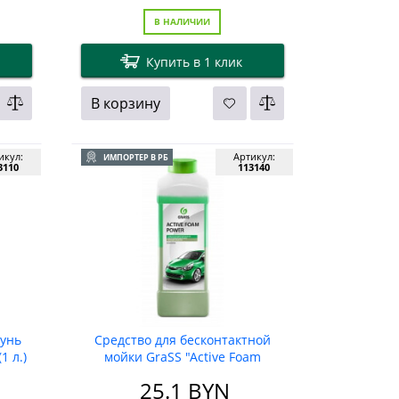
В НАЛИЧИИ
Купить в 1 клик
В корзину
икул:
Артикул:
ИМПОРТЕР В РБ
3110
113140
унь
Средство для бесконтактной
1 л.)
мойки GraSS "Active Foam
Power". 1л.
25.1
BYN