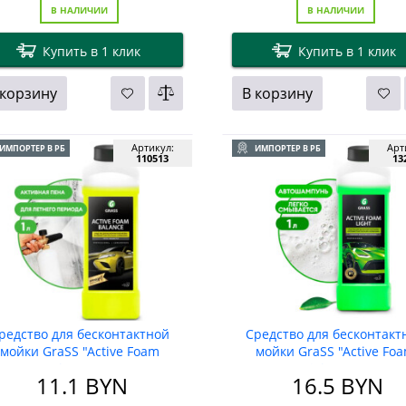
В НАЛИЧИИ
В НАЛИЧИИ
Купить в 1 клик
Купить в 1 клик
 корзину
В корзину
Артикул:
Арт
ИМПОРТЕР В РБ
ИМПОРТЕР В РБ
110513
13
редство для бесконтактной
Средство для бесконтакт
мойки GraSS "Active Foam
мойки GraSS "Active Fo
Balance" 1л
Light", 1 кг
11.1
BYN
16.5
BYN