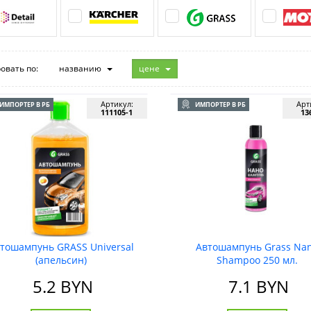
овать по:
названию
цене
Артикул:
Арт
ИМПОРТЕР В РБ
ИМПОРТЕР В РБ
111105-1
13
тошампунь GRASS Universal
Автошампунь Grass Na
(апельсин)
Shampoo 250 мл.
5.2
BYN
7.1
BYN