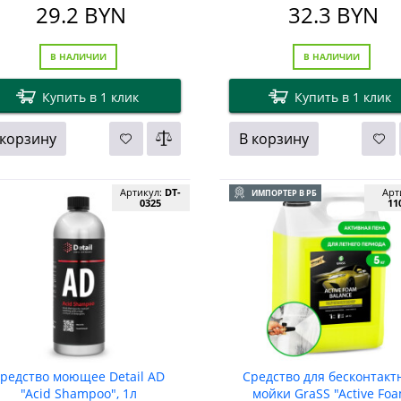
29.2
BYN
32.3
BYN
В НАЛИЧИИ
В НАЛИЧИИ
Купить в 1 клик
Купить в 1 клик
 корзину
В корзину
Артикул:
DT-
Арт
ИМПОРТЕР В РБ
0325
11
редство моющее Detail AD
Средство для бесконтакт
"Acid Shampoo", 1л
мойки GraSS "Active Fo