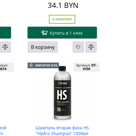
34.1
BYN
В НАЛИЧИИ
Купить в 1 клик
В корзину
икул:
Артикул:
DT-
ИМПОРТЕР В РБ
0514
0159
ной
Шампунь вторая фаза HS
am
"Hydro Shampoo" 1000мл