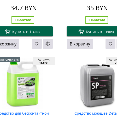
Balance" 5 кг
34.7
BYN
35
BYN
В НАЛИЧИИ
В НАЛИЧИИ
Купить в 1 клик
Купить в 1 клик
 корзину
В корзину
Артикул:
Арти
ИМПОРТЕР В РБ
132101
0
редство для бесконтактной
Cредство моющее Detai