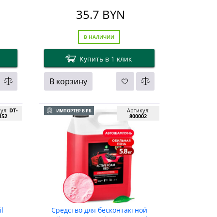
35.7
BYN
В НАЛИЧИИ
Купить в 1 клик
В корзину
кул:
DT-
Артикул:
ИМПОРТЕР В РБ
152
800002
l
Средство для бесконтактной