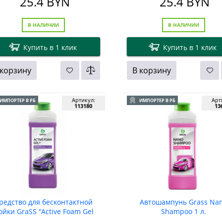
25.4
BYN
25.4
BYN
В НАЛИЧИИ
В НАЛИЧИИ
Купить в 1 клик
Купить в 1 клик
 корзину
В корзину
Артикул:
Арт
ИМПОРТЕР В РБ
ИМПОРТЕР В РБ
113180
13
редство для бесконтактной
Автошампунь Grass Na
ойки GraSS "Active Foam Gel
Shampoo 1 л.
+". 1кг.