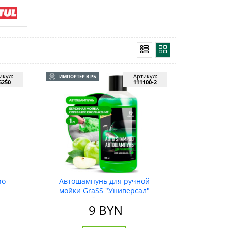
икул:
Артикул:
ИМПОРТЕР В РБ
6250
111100-2
no
Автошампунь для ручной
мойки GraSS "Универсал"
(яблоко), 1л
9
BYN