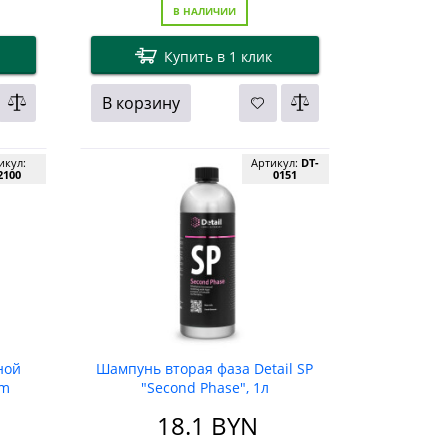
В НАЛИЧИИ
Купить в 1 клик
В корзину
икул:
Артикул:
DT-
2100
0151
ной
Шампунь вторая фаза Detail SP
am
"Second Phase", 1л
18.1
BYN