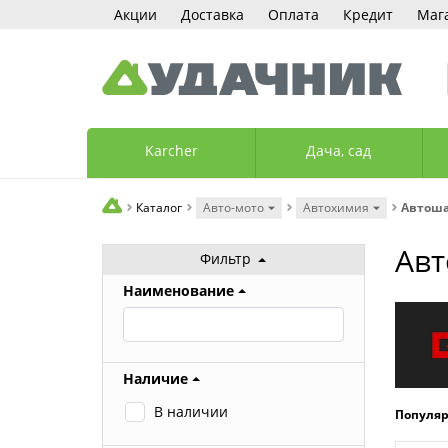
Акции
Доставка
Оплата
Кредит
Маг
Karcher
Дача, сад
Каталог
Авто-мото
Автохимия
Автош
Ав
Фильтр
Наименование
Наличие
В наличии
Популя