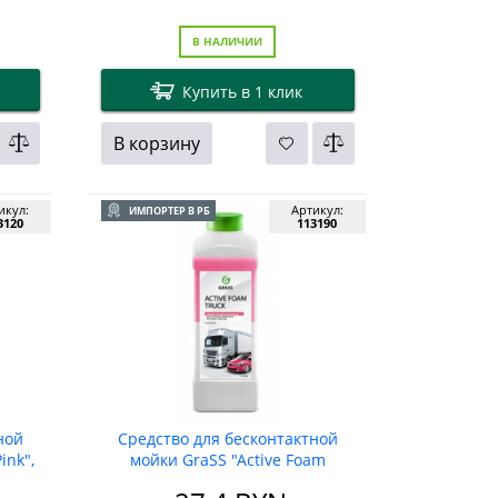
В НАЛИЧИИ
Купить в 1 клик
В корзину
икул:
Артикул:
ИМПОРТЕР В РБ
3120
113190
ной
Средство для бесконтактной
ink",
мойки GraSS "Active Foam
Truck". 1 л.