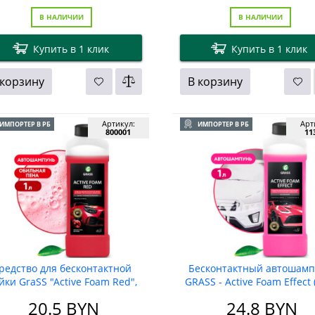
В НАЛИЧИИ
В НАЛИЧИИ
Купить в 1 клик
Купить в 1 клик
 корзину
В корзину
Артикул:
Арт
ИМПОРТЕР В РБ
ИМПОРТЕР В РБ
800001
11
редство для бесконтактной
Бесконтактный автошамп
йки GraSS "Active Foam Red",
GRASS - Active Foam Effect (
1л
20.5
BYN
24.8
BYN