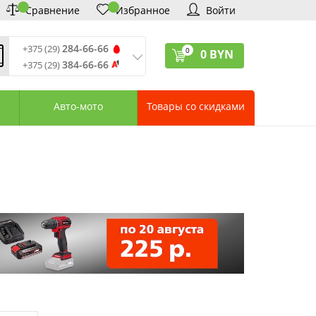
Сравнение
Избранное
Войти
284-66-66
+375 (29)
0
0
BYN
384-66-66
+375 (29)
ремя обработки звонков
:
 – Пт: 9:00—20:00
Авто-мото
Товары со скидками
: 10:00—18:00
: выходной
ервисный центр:
75 (17) 388-66-33
75 (29) 828-07-62
агазины «Удачник»
дреса СЦ «Удачник»
онтактная информация