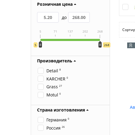
Розничная цена
до
Сортир
5
71
137
202
268
5
268
Производитель
Detail
8
KARCHER
0
Grass
27
Motul
0
Ав
Страна изготовления
Германия
0
Россия
26