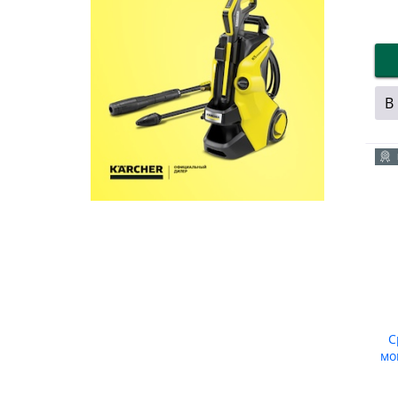
В
С
мо