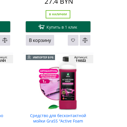
27.4
BYN
В НАЛИЧИИ
Купить в 1 клик
В корзину
икул:
Артикул:
ИМПОРТЕР В РБ
6101
110322
no
Средство для бесконтактной
мойки GraSS "Active Foam
Magic", 1кг