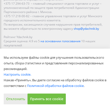
+375 17 294-63-73 – главный специалист отдела торговли и услуг –
уполномоченный по защите прав потребителей Администрации
Партизанского района г. Минска.
+375 17 218-00-82 – главное управление торговли и услуг Минского
городского исполнительного комитета.
По вопросам, касающимся случаев нарушения прав потребителей,
вы можете обратиться по электронному адресу
shop@ydachnik.by
Рейтинг Ydachnik.by
Средняя оценка:
4.9
из
5
на основании голосования
10
наших
покупателей
Наши магазины представлены в Минске, Бресте, Витебске, Гомеле,
Мы используем файлы cookie для улучшения пользовательского
Гродно, Могилеве, Бобруйске, Барановичах, Молодечно,
Новополоцке, Пинске, Солигорске. При заказе в интернет-магазине
опыта, сбора статистики и представления персонализированных
доставка осуществляется по всей Беларуси.
рекомендаций.
Настроить cookie.
Нажав «Принять», Вы даете согласие на обработку файлов cookie в
соответствии с
Политикой обработки файлов cookie
.
Отклонить
Принять все cookie
Показать полную версию
© ООО «Акватехнологии», 2002—2022