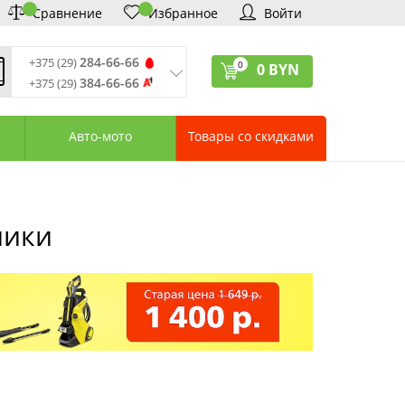
Сравнение
Избранное
Войти
284-66-66
+375 (29)
0
0
BYN
384-66-66
+375 (29)
ремя обработки звонков
:
 – Пт: 9:00—20:00
Авто-мото
Товары со скидками
: 10:00—18:00
: выходной
ервисный центр:
75 (17) 388-66-33
75 (29) 828-07-62
ники
агазины «Удачник»
дреса СЦ «Удачник»
онтактная информация