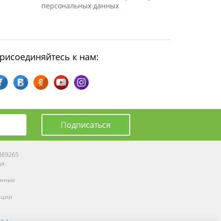
персональных данных
рисоединяйтесь к нам:
Подписаться
0369265
да.
енных
ации