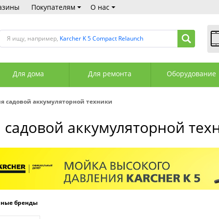
азины
Покупателям
О нас
Я ищу, например,
Karcher K 5 Compact Relaunch
В
Пн
Для дома
Для ремонта
Оборудование
Сб
Вс
С
я садовой аккумуляторной техники
+3
+3
 садовой аккумуляторной тех
М
А
К
рные бренды