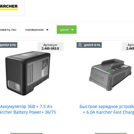
овать по:
названию
цене
Артикул:
Арт
ДИЛЕР В РБ
ДИЛЕР В РБ
2.445-043.0
2.44
Аккумулятор 36В + 7.5 Ач
Быстрое зарядное устрой
archer Battery Power+ 36/75
+ 6.0А Karcher Fast Char
Battery Power + 36/60 *