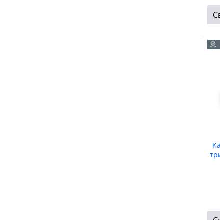
С
Ка
тр
С