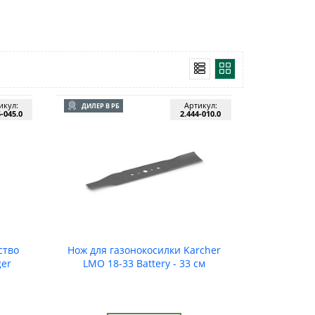
икул:
Артикул:
ДИЛЕР В РБ
5-045.0
2.444-010.0
ство
Нож для газонокосилки Karcher
ger
LMO 18-33 Battery - 33 см
EU