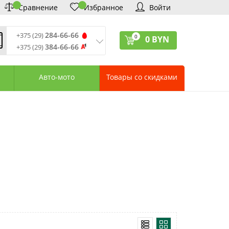
Сравнение
Избранное
Войти
284-66-66
+375 (29)
0
0
BYN
384-66-66
+375 (29)
ремя обработки звонков
:
 – Пт: 9:00—20:00
Авто-мото
Товары со скидками
: 10:00—18:00
: выходной
ервисный центр:
75 (17) 388-66-33
75 (29) 828-07-62
агазины «Удачник»
дреса СЦ «Удачник»
онтактная информация