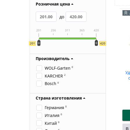
Розничная цена
до
201
256
311
365
420
201
420
Производитель
WOLF-Garten
0
У
KARCHER
2
Bosch
0
Страна изготовления
Германия
0
Италия
0
Китай
0
В
0