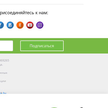
рисоединяйтесь к нам:
Подписаться
0369265
да.
енных
ации
ik.by