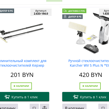
Артикул:
Арт
ДИЛЕР В РБ
ДОСТАВКА 0 РУБ.
2.633-144.0
1.63
ДИЛЕР В РБ
длинительный комплект для
Ручной стеклоочистите
стеклоочистителей Керхер
Karcher WV 5 Plus N *E
201
BYN
420
BYN
В НАЛИЧИИ
В НАЛИЧИИ
Купить в 1 клик
Купить в 1 клик
 корзину
В корзину