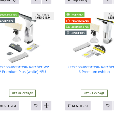
Артикул:
Арт
НОВИНКА
ДОСТАВКА 0 РУБ.
1.633-216.0_
1.63
ДИЛЕР В РБ
РЕКОМЕНДУЕМ
ДОСТАВКА 0 РУБ.
ДИЛЕР В РБ
еклоочиститель Karcher WV
Стеклоочиститель Karche
2 Premium Plus (white) *EU
6 Premium (white)
НЕТ НА СКЛАДЕ
НЕТ НА СКЛАДЕ
вязаться
Связаться