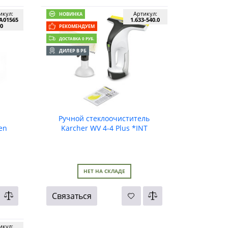
икул:
Артикул:
НОВИНКА
A01565
1.633-540.0
0
РЕКОМЕНДУЕМ
ДОСТАВКА 0 РУБ.
ДИЛЕР В РБ
Ручной стеклоочиститель
en
Karcher WV 4-4 Plus *INT
5
НЕТ НА СКЛАДЕ
Связаться
икул: