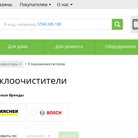
азины
Покупателям
О нас
Я ищу, например,
STIHL MS 180
В
Пн
Для дома
Для ремонта
Оборудование
Сб
Вс
С
инвентарь
Стеклоочистители
+3
+3
клоочистители
М
А
К
рные бренды
овать по:
названию
цене