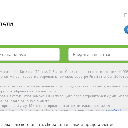
П
инск, пер. Козлова, 7Г, пом. 2, 3 этаж. Свидетельство о регистрации №19
рнет-магазин зарегистрирован в торговом реестре РБ с 25 ноября 2016 го
ников местных исполнительных и распорядительных органов, уполномоч
тривать обращения покупателей:
рговли и услуг – уполномоченный по защите прав потребителей Администр
тизанского района г. Минска.
 торговли и услуг Минского городского исполнительного комитета.
отребителей, вы можете обратиться по электронному адресу
shop@ydachn
Рейтинг Ydachnik.by
зовательского опыта, сбора статистики и представления
на основании голосования
10
наших покупателей