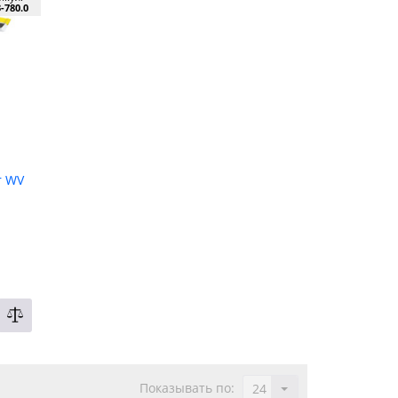
3-780.0
r WV
Показывать по:
24