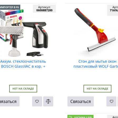
Артикул:
Арт
ИМПОРТЕР В РБ
06008B7200
71AN
Аккум. стеклоочиститель
Сгон для мытья окон
BOSCH GlassVAC в кор. +
пластиковый WOLF Gart
аксессуары
Multi-Star FW-M /ZM 01
НЕТ НА СКЛАДЕ
НЕТ НА СКЛАДЕ
вязаться
Связаться
Арт
ДОСТАВКА 0 РУБ.