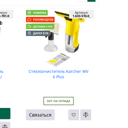
икул:
Артикул:
НОВИНКА
3-701.0
1.633-510.0_
РЕКОМЕНДУЕМ
ДОСТАВКА 0 РУБ.
ДИЛЕР В РБ
ль
Стеклоочиститель Karcher WV
U
6 Plus
НЕТ НА СКЛАДЕ
Связаться