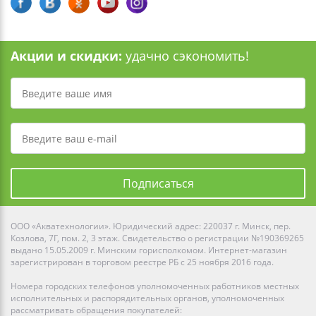
Акции и скидки:
удачно сэкономить!
Подписаться
ООО «Акватехнологии». Юридический адрес: 220037 г. Минск, пер.
Козлова, 7Г, пом. 2, 3 этаж. Свидетельство о регистрации №190369265
выдано 15.05.2009 г. Минским горисполкомом. Интернет-магазин
зарегистрирован в торговом реестре РБ с 25 ноября 2016 года.
Номера городских телефонов уполномоченных работников местных
исполнительных и распорядительных органов, уполномоченных
рассматривать обращения покупателей: