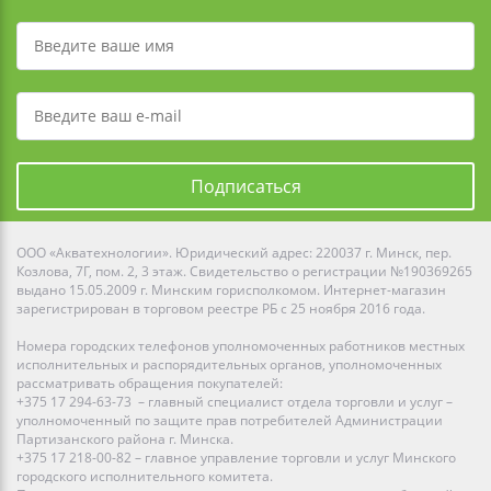
Подписаться
ООО «Акватехнологии». Юридический адрес: 220037 г. Минск, пер.
Козлова, 7Г, пом. 2, 3 этаж. Свидетельство о регистрации №190369265
выдано 15.05.2009 г. Минским горисполкомом. Интернет-магазин
зарегистрирован в торговом реестре РБ с 25 ноября 2016 года.
Номера городских телефонов уполномоченных работников местных
исполнительных и распорядительных органов, уполномоченных
рассматривать обращения покупателей:
+375 17 294-63-73 – главный специалист отдела торговли и услуг –
уполномоченный по защите прав потребителей Администрации
Партизанского района г. Минска.
+375 17 218-00-82 – главное управление торговли и услуг Минского
городского исполнительного комитета.