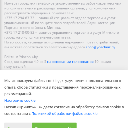
Номера городских телефонов уполномоченных работников местных
исполнительных и распорядительных органов, уполномоченных
рассматривать обращения покупателей:
+375 17 294-63-73 – главный специалист отдела торговли и услуг –
уполномоченный по защите прав потребителей Администрации
Партизанского района г. Минска.
+375 17 218-00-82 – главное управление торговли и услуг Минского
городского исполнительного комитета.
По вопросам, касающимся случаев нарушения прав потребителей,
вы можете обратиться по электронному адресу
shop@ydachnik.by
Рейтинг Ydachnik.by
Средняя оценка:
4.9
из
5
на основании голосования
10
наших
покупателей
Наши магазины представлены в Минске, Бресте, Витебске, Гомеле,
Мы используем файлы cookie для улучшения пользовательского
Гродно, Могилеве, Бобруйске, Барановичах, Молодечно,
Новополоцке, Пинске, Солигорске. При заказе в интернет-магазине
опыта, сбора статистики и представления персонализированных
доставка осуществляется по всей Беларуси.
рекомендаций.
Настроить cookie.
Нажав «Принять», Вы даете согласие на обработку файлов cookie в
соответствии с
Политикой обработки файлов cookie
.