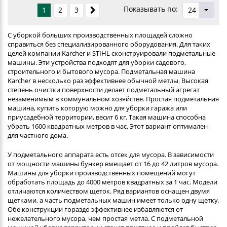
Показывать по:
1
2
3
24
С уборкой больших производственных площадей сложно
справиться без специализированного оборудования. Для таких
целей компании Karcher и STIHL сконструировали подметальные
машины. Эти устройства подходят для уборки садового,
строительного и бытового мусора. Подметальная машина
Karcher в несколько раз эффективнее обычной метлы. Высокая
степень очистки поверхности делает подметальный агрегат
незаменимым в коммунальном хозяйстве. Простая подметальная
машина, купить которую можно для уборки гаража или
приусадебной территории, весит 6 кг. Такая машина способна
убрать 1600 квадратных метров в час. Этот вариант оптимален
для частного дома.
У подметального аппарата есть отсек для мусора. В зависимости
от мощности машины бункер вмещает от 16 до 42 литров мусора.
Машины для уборки производственных помещений могут
обработать площадь до 4000 метров квадратных за 1 час. Модели
отличаются количеством щеток. Ряд вариантов оснащен двумя
щетками, а часть подметальных машин имеет только одну щетку.
Обе конструкции гораздо эффективнее избавляются от
нежелательного мусора, чем простая метла. С подметальной