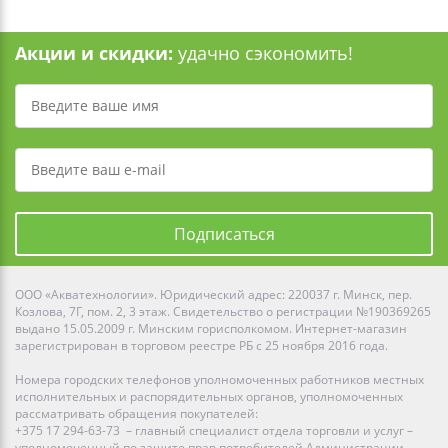
Акции и скидки:
удачно сэкономить!
Подписаться
ООО «Акватехнологии». Юридический адрес: 220037 г. Минск, пер.
Козлова, 7Г, пом. 2, 3 этаж. Свидетельство о регистрации №190369265
выдано 15.05.2009 г. Минским горисполкомом. Интернет-магазин
зарегистрирован в торговом реестре РБ с 25 ноября 2016 года.
Номера городских телефонов уполномоченных работников местных
исполнительных и распорядительных органов, уполномоченных
рассматривать обращения покупателей:
+375 17 294-63-73 – главный специалист отдела торговли и услуг –
уполномоченный по защите прав потребителей Администрации