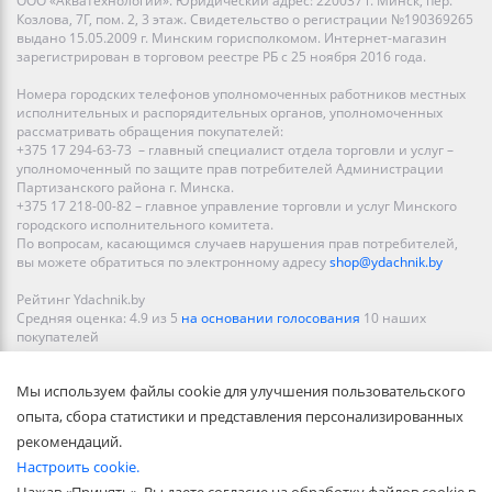
ООО «Акватехнологии». Юридический адрес: 220037 г. Минск, пер.
Козлова, 7Г, пом. 2, 3 этаж. Свидетельство о регистрации №190369265
выдано 15.05.2009 г. Минским горисполкомом. Интернет-магазин
зарегистрирован в торговом реестре РБ с 25 ноября 2016 года.
Номера городских телефонов уполномоченных работников местных
исполнительных и распорядительных органов, уполномоченных
рассматривать обращения покупателей:
+375 17 294-63-73 – главный специалист отдела торговли и услуг –
уполномоченный по защите прав потребителей Администрации
Партизанского района г. Минска.
+375 17 218-00-82 – главное управление торговли и услуг Минского
городского исполнительного комитета.
По вопросам, касающимся случаев нарушения прав потребителей,
вы можете обратиться по электронному адресу
shop@ydachnik.by
Рейтинг Ydachnik.by
Средняя оценка:
4.9
из
5
на основании голосования
10
наших
покупателей
Наши магазины представлены в Минске, Бресте, Витебске, Гомеле,
Мы используем файлы cookie для улучшения пользовательского
Гродно, Могилеве, Бобруйске, Барановичах, Молодечно,
Новополоцке, Пинске, Солигорске. При заказе в интернет-магазине
опыта, сбора статистики и представления персонализированных
доставка осуществляется по всей Беларуси.
рекомендаций.
Настроить cookie.