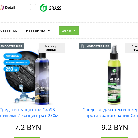
овать по:
названию
цене
Артикул:
Арт
ИМПОРТЕР В РБ
ИМПОРТЕР В РБ
800440
15
Средство защитное GraSS
Средство для стекол и зе
нтидождь" концентрат 250мл
против запотевания Gr
"AntiFog", 250мл.
7.2
BYN
9.2
BYN