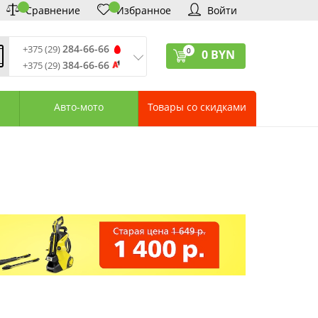
Сравнение
Избранное
Войти
284-66-66
+375 (29)
0
0
BYN
384-66-66
+375 (29)
ремя обработки звонков
:
 – Пт: 9:00—20:00
Авто-мото
Товары со скидками
: 10:00—18:00
: выходной
ервисный центр:
75 (17) 388-66-33
75 (29) 828-07-62
агазины «Удачник»
дреса СЦ «Удачник»
онтактная информация