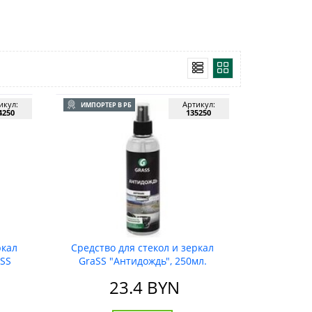
икул:
Артикул:
ИМПОРТЕР В РБ
4250
135250
ркал
Средство для стекол и зеркал
aSS
GraSS "Антидождь", 250мл.
23.4
BYN