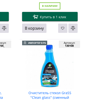
В НАЛИЧИИ
Купить в 1 клик
В корзину
икул:
Артикул:
ИМПОРТЕР В РБ
04_
130108
,
Очиститель стекол GraSS
ла
"Clean glass" (сменный
флакон), 500мл.