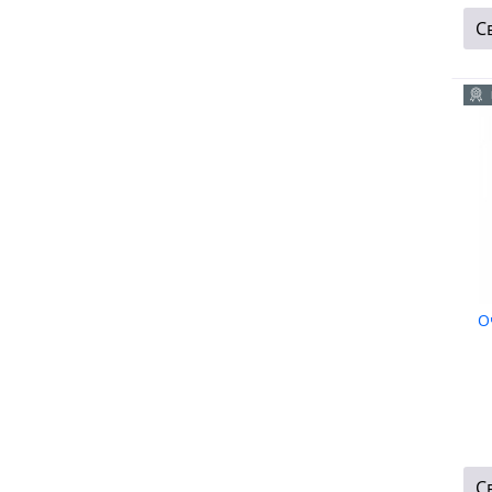
С
О
С