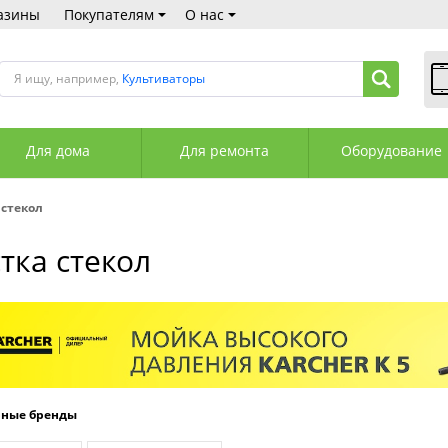
азины
Покупателям
О нас
Я ищу, например,
Культиваторы
В
Пн
Для дома
Для ремонта
Оборудование
Сб
Вс
С
 стекол
+3
+3
тка стекол
М
А
К
рные бренды