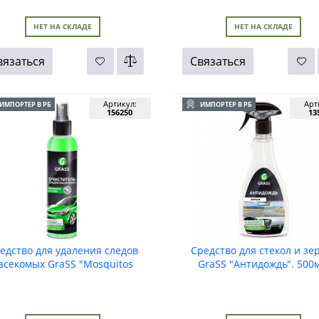
НЕТ НА СКЛАДЕ
НЕТ НА СКЛАДЕ
вязаться
Связаться
Артикул:
Арт
ИМПОРТЕР В РБ
ИМПОРТЕР В РБ
156250
13
едство для удаления следов
Средство для стекол и зе
асекомых GraSS "Mosquitos
GraSS "Антидождь". 500м
Cleaner", 250мл.