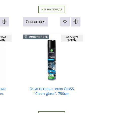
НЕТ НА СКЛАДЕ
Связаться
икул:
Артикул:
ИМПОРТЕР В РБ
5500
130107
ркал
Очиститель стекол GraSS
л.
"Clean glass". 750мл.