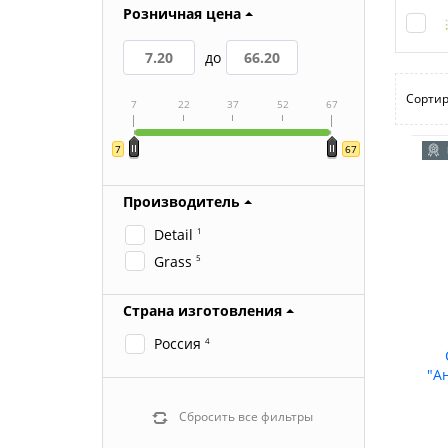
Розничная цена
до
Сортир
7
22
37
52
67
7
67
Производитель
Detail
1
Grass
5
Страна изготовления
Россия
4
"А
Сбросить все фильтры