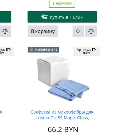
В НАЛИЧИИ
Купить в 1 клик
В корзину
кул:
DT-
Артикул:
IT-
ИМПОРТЕР В РБ
121
0309
il
Салфетка из микрофибры для
стекла GraSS Magic Glass,
40*50см (10 шт.)
66.2
BYN