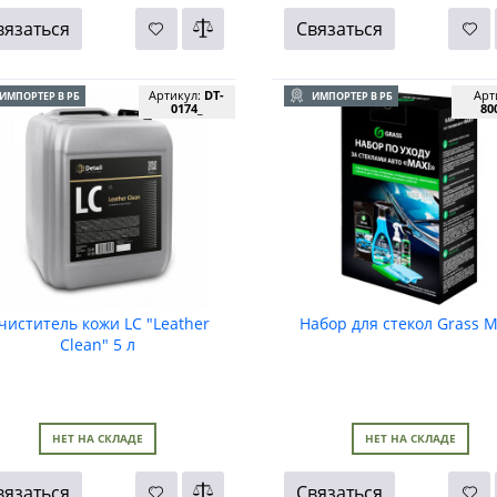
вязаться
Связаться
Артикул:
DT-
Арт
ИМПОРТЕР В РБ
ИМПОРТЕР В РБ
0174_
80
чиститель кожи LC "Leather
Набор для стекол Grass M
Clean" 5 л
НЕТ НА СКЛАДЕ
НЕТ НА СКЛАДЕ
вязаться
Связаться