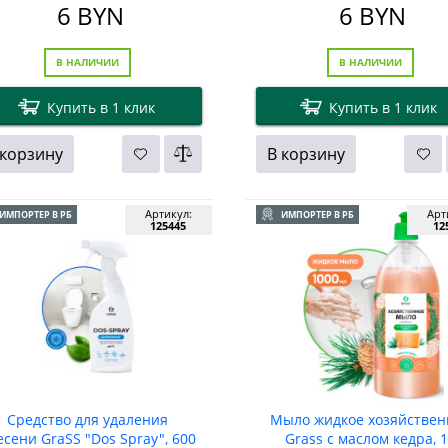
6
BYN
6
BYN
В НАЛИЧИИ
В НАЛИЧИИ
Купить в 1 клик
Купить в 1 клик
 корзину
В корзину
Артикул:
Арт
ИМПОРТЕР В РБ
ИМПОРТЕР В РБ
125445
12
Средство для удаления
Мыло жидкое хозяйствен
есени GraSS "Dos Spray", 600
Grass с маслом кедра, 