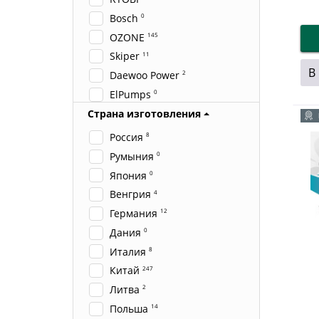
Bosch
0
OZONE
145
Skiper
11
В
Daewoo Power
2
ElPumps
0
Grundfos
0
Страна изготовления
UNIPUMP
0
Россия
8
Greenworks
16
Румыния
0
Makita
33
Япония
0
Wortex
27
Венгрия
4
AEG
0
Германия
12
AL-KO
0
Дания
0
AQUOR
7
Италия
8
ASILAK
2
Китай
247
Ballu
0
Литва
2
BREZO
8
Польша
14