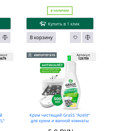
В НАЛИЧИИ
Купить в 1 клик
В корзину
икул:
Артикул:
ИМПОРТЕР В РБ
5679
125759
й
Крем чистящий GraSS "Azelit"
EL"
для кухни и ванной комнаты
500 мл