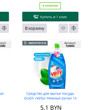
В НАЛИЧИИ
Купить в 1 клик
В корзину
икул:
Артикул:
ИМПОРТЕР В РБ
1500
125854
 мл
Средство для мытья посуды
GraSS «Velly» Нежные ручки 1л
5.1
BYN