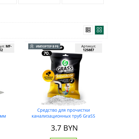
ул:
MF-
Артикул:
ИМПОРТЕР В РБ
12
125887
Средство для прочистки
 мм
канализационных труб GraSS
"Digger grannules" (саше 70 гр)
3.7
BYN