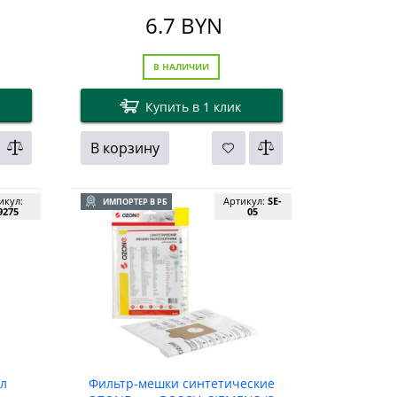
T 9/1
6.7
BYN
В НАЛИЧИИ
Купить в 1 клик
В корзину
икул:
Артикул:
SE-
ИМПОРТЕР В РБ
9275
05
 л
Фильтр-мешки синтетические