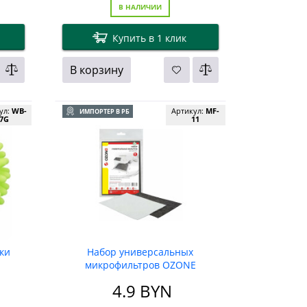
В НАЛИЧИИ
Купить в 1 клик
В корзину
ул:
WB-
Артикул:
MF-
ИМПОРТЕР В РБ
7G
11
ки
Набор универсальных
микрофильтров OZONE
230X160 мм
4.9
BYN