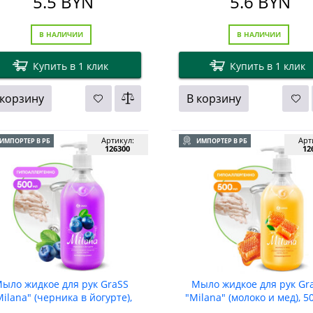
5.5
BYN
5.6
BYN
В НАЛИЧИИ
В НАЛИЧИИ
Купить в 1 клик
Купить в 1 клик
 корзину
В корзину
Артикул:
Арт
ИМПОРТЕР В РБ
ИМПОРТЕР В РБ
126300
12
ыло жидкое для рук GraSS
Мыло жидкое для рук Gr
Milana" (черника в йогурте),
"Milana" (молоко и мед), 5
500мл