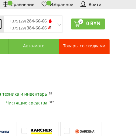
Сравнение
Избранное
Войти
284-66-66
+375 (29)
0
0
BYN
384-66-66
+375 (29)
ремя обработки звонков
:
 – Пт: 9:00—20:00
Авто-мото
Товары со скидками
: 10:00—18:00
: выходной
ервисный центр:
75 (17) 388-66-33
75 (29) 828-07-62
агазины «Удачник»
дреса СЦ «Удачник»
онтактная информация
 техника и инвентарь
95
Чистящие средства
317