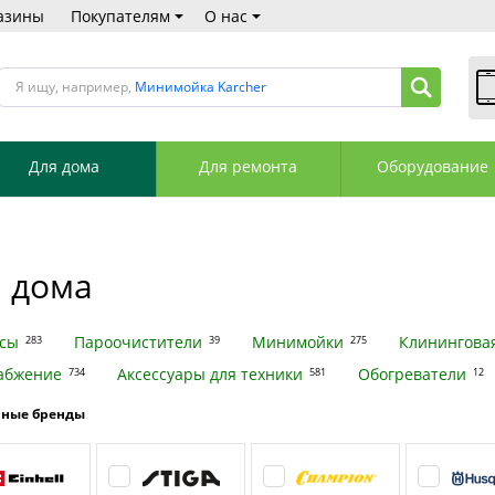
азины
Покупателям
О нас
Я ищу, например,
Минимойка Karcher
В
Пн
Для дома
Для ремонта
Оборудование
Сб
Вс
С
+3
+3
 дома
М
А
К
сы
Пароочистители
Минимойки
Клининговая
283
39
275
абжение
Аксессуары для техники
Обогреватели
734
581
12
рные бренды