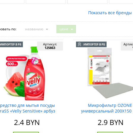
овать по:
названию
цене
Артикул:
Артик
ИМПОРТЕР В РБ
ИМПОРТЕР В РБ
125863
редство для мытья посуды
Микрофильтр OZONE
raSS «Velly Sensitive» арбуз
универсальный 200X150
500 мл
2.4
BYN
2.9
BYN