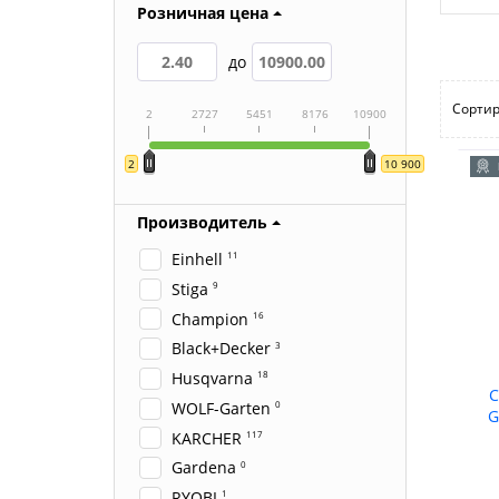
Розничная цена
до
Сортир
2
2727
5451
8176
10900
2
10 900
Производитель
Einhell
11
Stiga
9
Champion
16
Black+Decker
3
Husqvarna
18
С
WOLF-Garten
0
G
KARCHER
117
Gardena
0
RYOBI
1