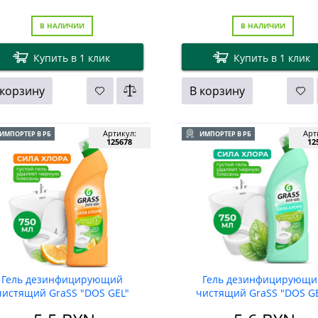
В НАЛИЧИИ
В НАЛИЧИИ
Купить в 1 клик
Купить в 1 клик
 корзину
В корзину
Артикул:
Арт
ИМПОРТЕР В РБ
ИМПОРТЕР В РБ
125678
12
Гель дезинфицирующий
Гель дезинфицирующи
чистящий GraSS "DOS GEL"
чистящий GraSS "DOS G
Сила цитрусов, 750мл
Мятная сила, 750мл