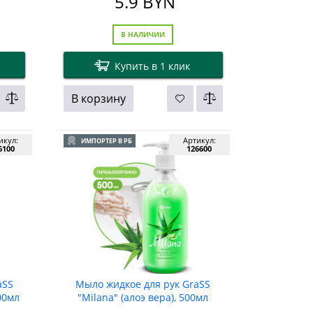
5.9
BYN
В НАЛИЧИИ
Купить в 1 клик
В корзину
икул:
Артикул:
ИМПОРТЕР В РБ
6100
126600
aSS
Мыло жидкое для рук GraSS
00мл
"Milana" (алоэ вера), 500мл