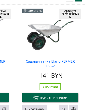
икул:
Артикул:
ДИЛЕР В РБ
r1501E
Fermer1802E
L
L
MER
Садовая тачка Eland FERMER
180-2
141
BYN
В НАЛИЧИИ
Купить в 1 клик
В корзину