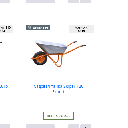
кул:
110
Артикул:
ДИЛЕР В РБ
URO
5119
Euro
Садовая тачка Skiper 120
Expert
НЕТ НА СКЛАДЕ