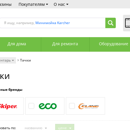
азины
Покупателям
О нас
Я ищу, например,
Минимойка Karcher
В
Пн
Для дома
Для ремонта
Оборудование
Сб
Вс
С
ентарь
Тачки
+3
+3
ки
М
А
К
рные бренды
овать по:
названию
цене