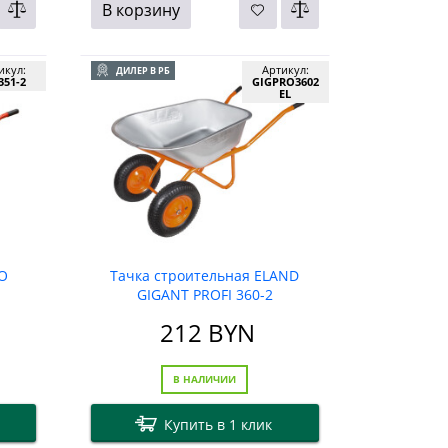
В корзину
икул:
Артикул:
ДИЛЕР В РБ
51-2
GIGPRO3602
EL
CO
Тачка строительная ELAND
GIGANT PROFI 360-2
212
BYN
В НАЛИЧИИ
Купить в 1 клик