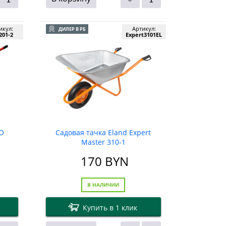
икул:
Артикул:
ДИЛЕР В РБ
01-2
Expert3101EL
CO
Садовая тачка Eland Expert
Master 310-1
170
BYN
В НАЛИЧИИ
Купить в 1 клик