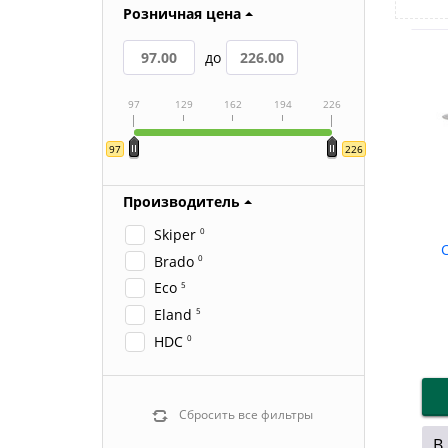
Розничная цена
до
97
129
162
194
226
97
226
Производитель
Skiper
0
Brado
0
Eco
5
Eland
5
HDC
0
Сбросить все фильтры
В