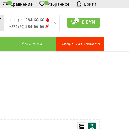
Сравнение
Избранное
Войти
284-66-66
+375 (29)
0
0
BYN
384-66-66
+375 (29)
ремя обработки звонков
:
 – Пт: 9:00—20:00
Авто-мото
Товары со скидками
: 10:00—18:00
: выходной
ервисный центр:
75 (17) 388-66-33
75 (29) 828-07-62
агазины «Удачник»
дреса СЦ «Удачник»
онтактная информация