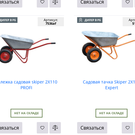
вязаться
Связаться
Артикул:
Арт
ДИЛЕР В РБ
ДИЛЕР В РБ
7536af
5
ележка садовая skiper 2Х110
Садовая тачка Skiper 2Х
PROFI
Expert
НЕТ НА СКЛАДЕ
НЕТ НА СКЛАДЕ
вязаться
Связаться