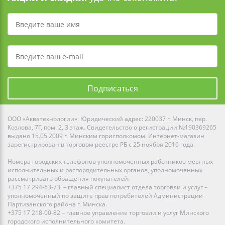
Подписаться
ООО «Акватехнологии». Юридический адрес: 220037 г. Минск, пер.
Козлова, 7Г, пом. 2, 3 этаж. Свидетельство о регистрации №190369265
выдано 15.05.2009 г. Минским горисполкомом. Интернет-магазин
зарегистрирован в торговом реестре РБ с 25 ноября 2016 года.
Номера городских телефонов уполномоченных работников местных
исполнительных и распорядительных органов, уполномоченных
рассматривать обращения покупателей:
+375 17 294-63-73 – главный специалист отдела торговли и услуг –
уполномоченный по защите прав потребителей Администрации
Партизанского района г. Минска.
+375 17 218-00-82 – главное управление торговли и услуг Минского
городского исполнительного комитета.