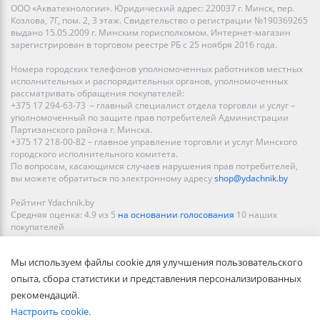
ООО «Акватехнологии». Юридический адрес: 220037 г. Минск, пер.
Козлова, 7Г, пом. 2, 3 этаж. Свидетельство о регистрации №190369265
выдано 15.05.2009 г. Минским горисполкомом. Интернет-магазин
зарегистрирован в торговом реестре РБ с 25 ноября 2016 года.
Номера городских телефонов уполномоченных работников местных
исполнительных и распорядительных органов, уполномоченных
рассматривать обращения покупателей:
+375 17 294-63-73 – главный специалист отдела торговли и услуг –
уполномоченный по защите прав потребителей Администрации
Партизанского района г. Минска.
+375 17 218-00-82 – главное управление торговли и услуг Минского
городского исполнительного комитета.
По вопросам, касающимся случаев нарушения прав потребителей,
вы можете обратиться по электронному адресу
shop@ydachnik.by
Рейтинг Ydachnik.by
Средняя оценка:
4.9
из
5
на основании голосования
10
наших
покупателей
Наши магазины представлены в Минске, Бресте, Витебске, Гомеле,
Мы используем файлы cookie для улучшения пользовательского
Гродно, Могилеве, Бобруйске, Барановичах, Молодечно,
Новополоцке, Пинске, Солигорске. При заказе в интернет-магазине
опыта, сбора статистики и представления персонализированных
доставка осуществляется по всей Беларуси.
рекомендаций.
Настроить cookie.