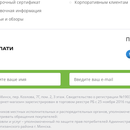
рочный сертификат
Корпоративным клиентам
вочная информация
ьи и обзоры
П
инск, пер. Козлова, 7Г, пом. 2, 3 этаж. Свидетельство о регистрации №19
рнет-магазин зарегистрирован в торговом реестре РБ с 25 ноября 2016 го
ников местных исполнительных и распорядительных органов, уполномоч
тривать обращения покупателей:
рговли и услуг – уполномоченный по защите прав потребителей Администр
тизанского района г. Минска.