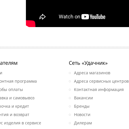
ателям
Сеть «Удачник»
и
Адреса магазинов
онтная программа
Адреса сервисных центров
обы оплаты
Контактная информация
авка и самовывоз
Вакансии
рочка и кредит
Бренды
нтия и возврат
Новости
ус изделия в сервисе
Дилерам