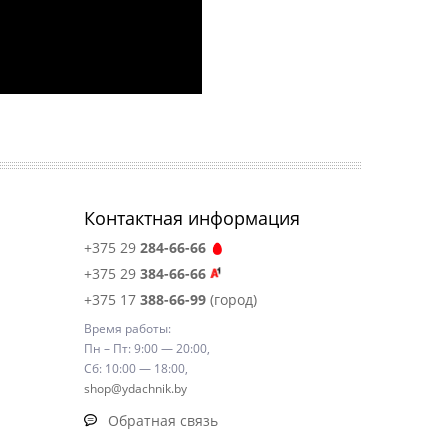
Контактная информация
+375 29
284-66-66
+375 29
384-66-66
+375 17
388-66-99
(город)
Время работы:
Пн – Пт: 9:00 — 20:00,
Сб: 10:00 — 18:00,
shop@ydachnik.by
Обратная связь