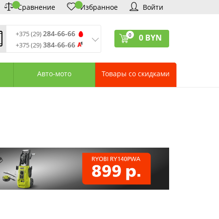
Сравнение
Избранное
Войти
284-66-66
+375 (29)
0
0
BYN
384-66-66
+375 (29)
ремя обработки звонков
:
 – Пт: 9:00—20:00
Авто-мото
Товары со скидками
: 10:00—18:00
: выходной
ервисный центр:
75 (17) 388-66-33
75 (29) 828-07-62
агазины «Удачник»
дреса СЦ «Удачник»
онтактная информация