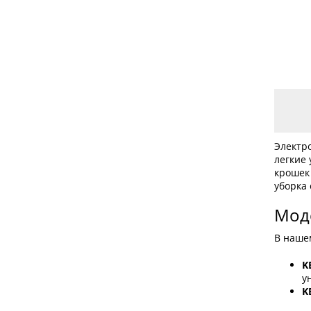
Электр
легкие
крошек
уборка 
Моде
В наше
K
у
K