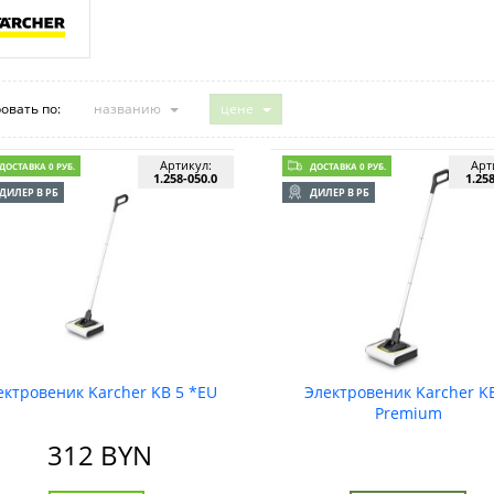
овать по:
названию
цене
Артикул:
Арт
ДОСТАВКА 0 РУБ.
ДОСТАВКА 0 РУБ.
1.258-050.0
1.25
ДИЛЕР В РБ
ДИЛЕР В РБ
ектровеник Karcher KB 5 *EU
Электровеник Karcher K
Premium
312
BYN