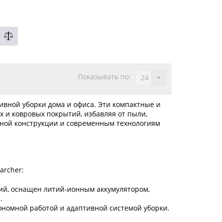
Показывать по:
24
вной уборки дома и офиса. Эти компактные и
 и ковровых покрытий, избавляя от пыли,
бной конструкции и современным технологиям
archer:
ий, оснащен литий-ионным аккумулятором,
.
номной работой и адаптивной системой уборки.