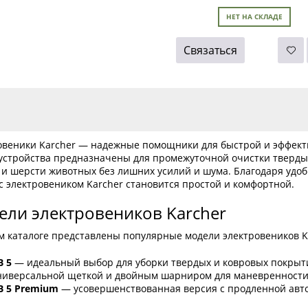
НЕТ НА СКЛАДЕ
Связаться
овеники Karcher — надежные помощники для быстрой и эффекти
 устройства предназначены для промежуточной очистки твердых
 и шерсти животных без лишних усилий и шума. Благодаря удо
с электровеником Karcher становится простой и комфортной.
ли электровеников Karcher
м каталоге представлены популярные модели электровеников K
B 5
— идеальный выбор для уборки твердых и ковровых покрыт
ниверсальной щеткой и двойным шарниром для маневренности
B 5 Premium
— усовершенствованная версия с продленной авто