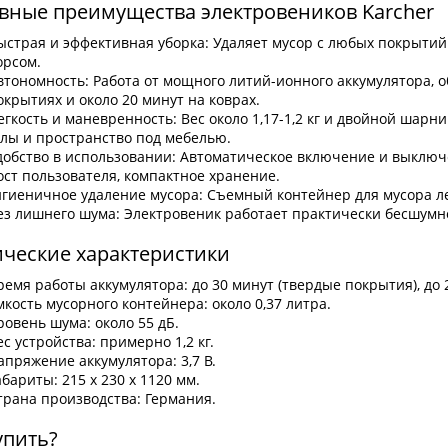
вные преимущества электровеников Karcher
ыстрая и эффективная уборка: Удаляет мусор с любых покрытий 
орсом.
втономность: Работа от мощного литий-ионного аккумулятора, 
окрытиях и около 20 минут на коврах.
егкость и маневренность: Вес около 1,17-1,2 кг и двойной шарн
глы и пространство под мебелью.
добство в использовании: Автоматическое включение и выключе
ост пользователя, компактное хранение.
игиеничное удаление мусора: Съемный контейнер для мусора ле
ез лишнего шума: Электровеник работает практически бесшумн
ические характеристики
ремя работы аккумулятора: до 30 минут (твердые покрытия), до 2
мкость мусорного контейнера: около 0,37 литра.
ровень шума: около 55 дБ.
ес устройства: примерно 1,2 кг.
апряжение аккумулятора: 3,7 В.
абариты: 215 x 230 x 1120 мм.
трана производства: Германия.
упить?