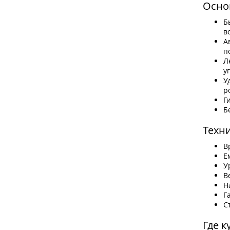
Осно
Б
в
А
п
Л
у
У
р
Г
Б
Техн
В
Е
У
В
Н
Г
С
Где к