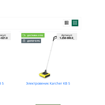
икул:
Артикул:
ДОСТАВКА 0 РУБ.
8-021.0
1.258-000.0_
ДИЛЕР В РБ
B 5
Электровеник Karcher KB 5