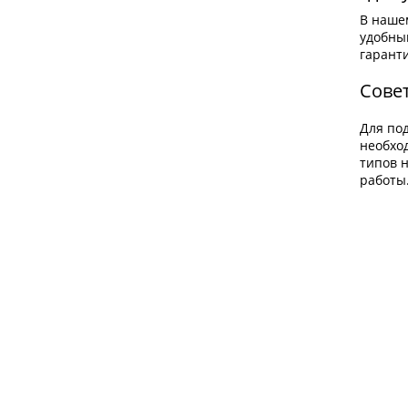
В нашем
удобны
гарант
Совет
Для по
необход
типов 
работы