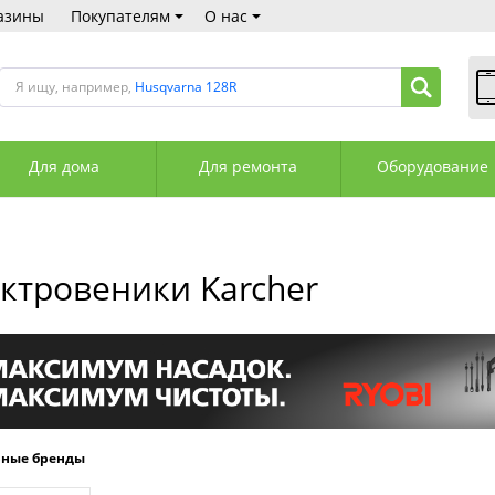
азины
Покупателям
О нас
Я ищу, например,
Husqvarna 128R
В
Пн
Для дома
Для ремонта
Оборудование
Сб
Вс
С
+3
+3
ктровеники Karcher
М
А
К
рные бренды