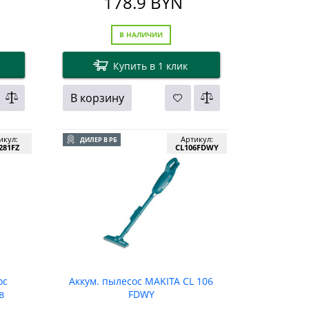
178.9
BYN
В НАЛИЧИИ
Купить в 1 клик
В корзину
икул:
Артикул:
ДИЛЕР В РБ
281FZ
CL106FDWY
ос
Аккум. пылесос MAKITA CL 106
в
FDWY