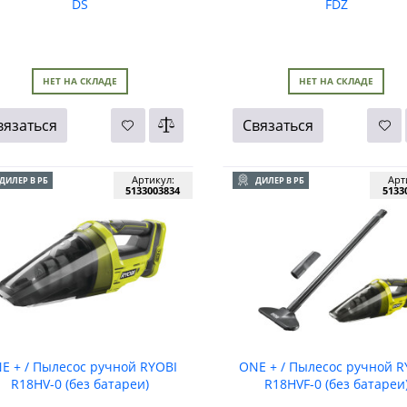
DS
FDZ
НЕТ НА СКЛАДЕ
НЕТ НА СКЛАДЕ
вязаться
Связаться
Артикул:
Арт
ДИЛЕР В РБ
ДИЛЕР В РБ
5133003834
5133
E + / Пылесос ручной RYOBI
ONE + / Пылесос ручной R
R18HV-0 (без батареи)
R18HVF-0 (без батареи