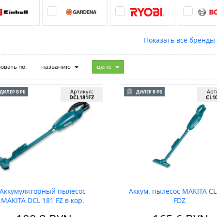
овать по:
названию
цене
Артикул:
Арт
ДИЛЕР В РБ
ДИЛЕР В РБ
DCL181FZ
CL1
Аккумуляторный пылесос
Аккум. пылесос MAKITA CL
MAKITA DCL 181 FZ в кор.
FDZ