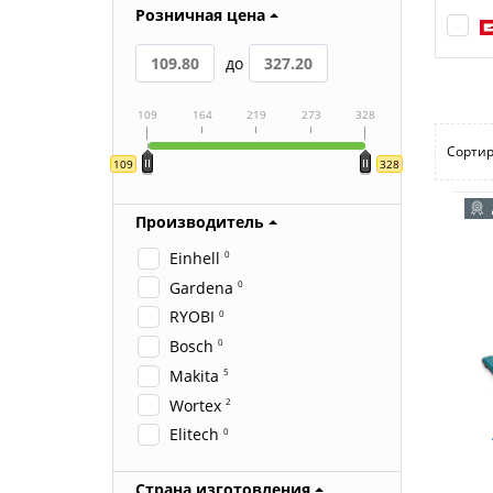
Розничная цена
до
109
164
219
273
328
Сортир
109
328
Производитель
Einhell
0
Gardena
0
RYOBI
0
Bosch
0
Makita
5
Wortex
2
Elitech
0
Страна изготовления