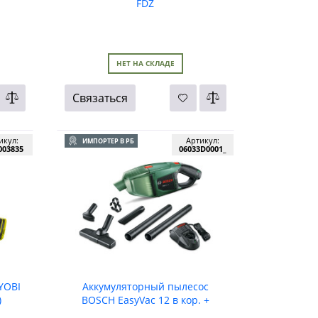
FDZ
НЕТ НА СКЛАДЕ
Связаться
икул:
Артикул:
ИМПОРТЕР В РБ
003835
06033D0001_
YOBI
Аккумуляторный пылесос
)
BOSCH EasyVac 12 в кор. +
аксессуары