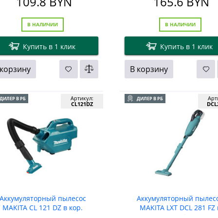
109.8
BYN
165.6
BYN
В НАЛИЧИИ
В НАЛИЧИИ
Купить в 1 клик
Купить в 1 клик
 корзину
В корзину
Артикул:
Арт
ДИЛЕР В РБ
ДИЛЕР В РБ
CL121DZ
DCL
Аккумуляторный пылесос
Аккумуляторный пылес
MAKITA CL 121 DZ в кор.
MAKITA LXT DCL 281 FZ 
коробке