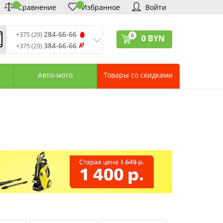
Сравнение
Избранное
Войти
284-66-66
+375 (29)
0
0
BYN
384-66-66
+375 (29)
ремя обработки звонков
:
 – Пт: 9:00—20:00
Авто-мото
Товары со скидками
: 10:00—18:00
: выходной
ервисный центр:
75 (17) 388-66-33
75 (29) 828-07-62
агазины «Удачник»
дреса СЦ «Удачник»
онтактная информация