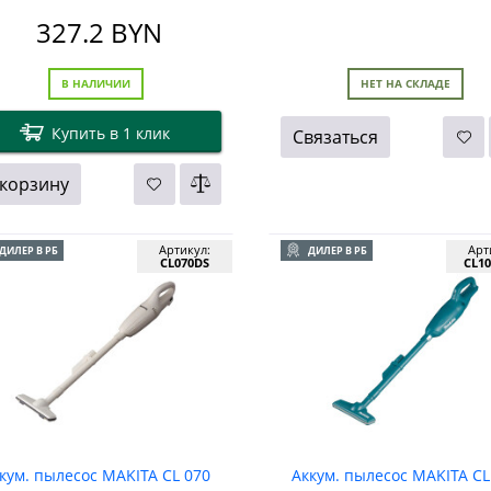
XLT SET
327.2
BYN
В НАЛИЧИИ
НЕТ НА СКЛАДЕ
Купить в 1 клик
Связаться
 корзину
Артикул:
Арт
ДИЛЕР В РБ
ДИЛЕР В РБ
CL070DS
CL10
кум. пылесос MAKITA CL 070
Аккум. пылесос MAKITA CL