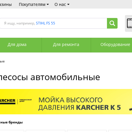
азины
Покупателям
О нас
Я ищу, например,
STIHL FS 55
В
Пн
Для дома
Для ремонта
Оборудование
Сб
Вс
С
ные
+3
+3
лесосы автомобильные
М
А
К
рные бренды