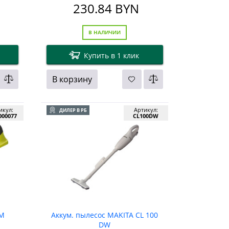
230.84
BYN
В НАЛИЧИИ
Купить в 1 клик
В корзину
икул:
Артикул:
ДИЛЕР В РБ
000077
CL100DW
2M
Аккум. пылесос MAKITA CL 100
DW