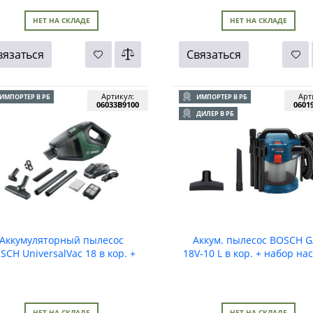
НЕТ НА СКЛАДЕ
НЕТ НА СКЛАДЕ
вязаться
Связаться
Артикул:
Арт
ИМПОРТЕР В РБ
ИМПОРТЕР В РБ
06033B9100
0601
ДИЛЕР В РБ
Аккумуляторный пылесос
Аккум. пылесос BOSCH 
SCH UniversalVac 18 в кор. +
18V-10 L в кор. + набор на
аксессуары
НЕТ НА СКЛАДЕ
НЕТ НА СКЛАДЕ