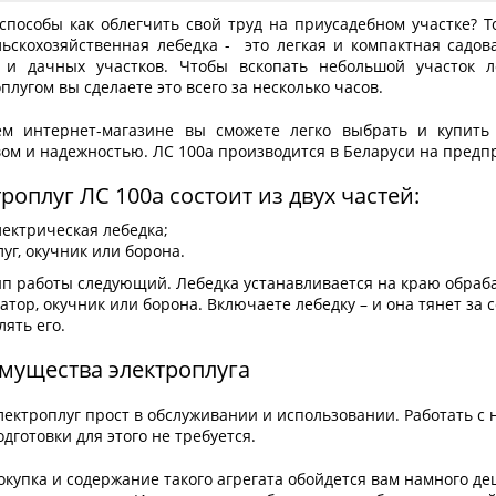
способы как облегчить свой труд на приусадебном участке? То
льскохозяйственная лебедка - это легкая и компактная садова
 и дачных участков. Чтобы вскопать небольшой участок л
плугом вы сделаете это всего за несколько часов.
м интернет-магазине вы сможете легко выбрать и купить
вом и надежностью. ЛС 100а производится в Беларуси на пред
роплуг ЛС 100а состоит из двух частей:
лектрическая лебедка;
луг, окучник или борона.
п работы следующий. Лебедка устанавливается на краю обрабат
атор, окучник или борона. Включаете лебедку – и она тянет за 
ять его.
мущества электроплуга
лектроплуг прост в обслуживании и использовании. Работать с
одготовки для этого не требуется.
окупка и содержание такого агрегата обойдется вам намного д