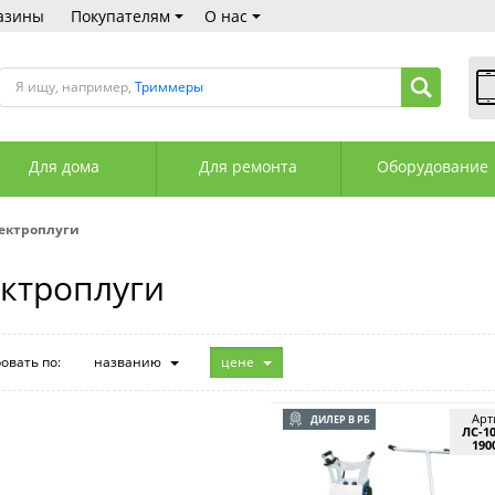
азины
Покупателям
О нас
Я ищу, например,
Триммеры
В
Пн
Для дома
Для ремонта
Оборудование
Сб
Вс
С
ектроплуги
+3
+3
ктроплуги
М
А
К
овать по:
названию
цене
Арт
ДИЛЕР В РБ
ЛС-10
190