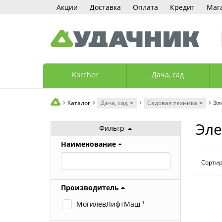
Акции
Доставка
Оплата
Кредит
Маг
Karcher
Дача, сад
Каталог
Дача, сад
Садовая техника
Эл
Эле
Фильтр
Наименование
Сортир
Производитель
МогилевЛифтМаш
1