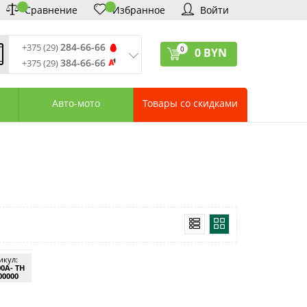
Сравнение
Избранное
Войти
284-66-66
+375 (29)
0
0
BYN
384-66-66
+375 (29)
ремя обработки звонков
:
 – Пт: 9:00—20:00
Авто-мото
Товары со скидками
: 10:00—18:00
: выходной
ервисный центр:
75 (17) 388-66-33
75 (29) 828-07-62
агазины «Удачник»
дреса СЦ «Удачник»
онтактная информация
икул:
0А- ТН
00000