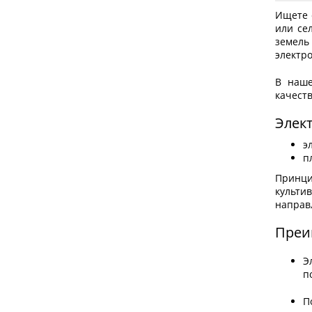
Ищете 
или се
земель
электро
В наше
качест
Элект
э
п
Принци
культив
направл
Преи
Э
п
П