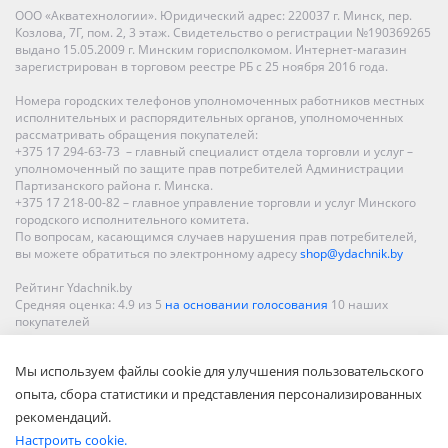
ООО «Акватехнологии». Юридический адрес: 220037 г. Минск, пер.
Козлова, 7Г, пом. 2, 3 этаж. Свидетельство о регистрации №190369265
выдано 15.05.2009 г. Минским горисполкомом. Интернет-магазин
зарегистрирован в торговом реестре РБ с 25 ноября 2016 года.
Номера городских телефонов уполномоченных работников местных
исполнительных и распорядительных органов, уполномоченных
рассматривать обращения покупателей:
+375 17 294-63-73 – главный специалист отдела торговли и услуг –
уполномоченный по защите прав потребителей Администрации
Партизанского района г. Минска.
+375 17 218-00-82 – главное управление торговли и услуг Минского
городского исполнительного комитета.
По вопросам, касающимся случаев нарушения прав потребителей,
вы можете обратиться по электронному адресу
shop@ydachnik.by
Рейтинг Ydachnik.by
Средняя оценка:
4.9
из
5
на основании голосования
10
наших
покупателей
Наши магазины представлены в Минске, Бресте, Витебске, Гомеле,
Мы используем файлы cookie для улучшения пользовательского
Гродно, Могилеве, Бобруйске, Барановичах, Молодечно,
Новополоцке, Пинске, Солигорске. При заказе в интернет-магазине
опыта, сбора статистики и представления персонализированных
доставка осуществляется по всей Беларуси.
рекомендаций.
Настроить cookie.