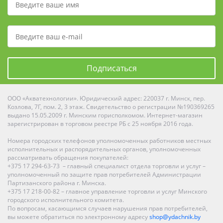
Подписаться
ООО «Акватехнологии». Юридический адрес: 220037 г. Минск, пер.
Козлова, 7Г, пом. 2, 3 этаж. Свидетельство о регистрации №190369265
выдано 15.05.2009 г. Минским горисполкомом. Интернет-магазин
зарегистрирован в торговом реестре РБ с 25 ноября 2016 года.
Номера городских телефонов уполномоченных работников местных
исполнительных и распорядительных органов, уполномоченных
рассматривать обращения покупателей:
+375 17 294-63-73 – главный специалист отдела торговли и услуг –
уполномоченный по защите прав потребителей Администрации
Партизанского района г. Минска.
+375 17 218-00-82 – главное управление торговли и услуг Минского
городского исполнительного комитета.
По вопросам, касающимся случаев нарушения прав потребителей,
вы можете обратиться по электронному адресу
shop@ydachnik.by