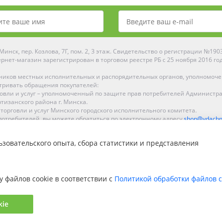
инск, пер. Козлова, 7Г, пом. 2, 3 этаж. Свидетельство о регистрации №19
рнет-магазин зарегистрирован в торговом реестре РБ с 25 ноября 2016 го
ников местных исполнительных и распорядительных органов, уполномоч
тривать обращения покупателей:
рговли и услуг – уполномоченный по защите прав потребителей Администр
тизанского района г. Минска.
 торговли и услуг Минского городского исполнительного комитета.
отребителей, вы можете обратиться по электронному адресу
shop@ydachn
Рейтинг Ydachnik.by
зовательского опыта, сбора статистики и представления
на основании голосования
10
наших покупателей
ке, Гомеле, Гродно, Могилеве, Бобруйске, Барановичах, Молодечно, Новоп
интернет-магазине доставка осуществляется по всей Беларуси.
у файлов cookie в соответствии с
Политикой обработки файлов c
kie