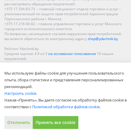
рассматривать обращения покупателей:
+375 17 294-63-73 – главный специалист отдела торговли и услуг –
уполномоченный по защите прав потребителей Администрации
Партизанского района г. Минска.
+375 17 218-00-82 – главное управление торговли и услуг Минского
городского исполнительного комитета.
По вопросам, касающимся случаев нарушения прав потребителей,
вы можете обратиться по электронному адресу
shop@ydachnik.by
Рейтинг Ydachnik.by
Средняя оценка:
4.9
из
5
на основании голосования
10
наших
покупателей
Наши магазины представлены в Минске, Бресте, Витебске, Гомеле,
Мы используем файлы cookie для улучшения пользовательского
Гродно, Могилеве, Бобруйске, Барановичах, Молодечно,
Новополоцке, Пинске, Солигорске. При заказе в интернет-магазине
опыта, сбора статистики и представления персонализированных
доставка осуществляется по всей Беларуси.
рекомендаций.
Настроить cookie.
Нажав «Принять», Вы даете согласие на обработку файлов cookie в
соответствии с
Политикой обработки файлов cookie
.
Отклонить
Принять все cookie
Показать полную версию
© ООО «Акватехнологии», 2002—2022