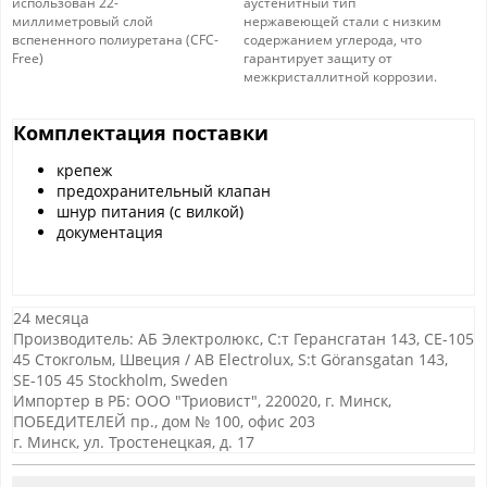
использован 22-
аустенитный тип
миллиметровый слой
нержавеющей стали с низким
вспененного полиуретана (CFC-
содержанием углерода, что
Free)
гарантирует защиту от
межкристаллитной коррозии.
Комплектация поставки
крепеж
предохранительный клапан
шнур питания (с вилкой)
документация
24 месяца
Производитель: АБ Электролюкс, С:т Герансгатан 143, СЕ-105
45 Стокгольм, Швеция / AB Electrolux, S:t Göransgatan 143,
SE-105 45 Stockholm, Sweden
Импортер в РБ: ООО "Триовист", 220020, г. Минск,
ПОБЕДИТЕЛЕЙ пр., дом № 100, офис 203
г. Минск, ул. Тростенецкая, д. 17