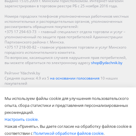
выдано 15.05.2009 г. Минским горисполкомом. Интернет-магазин
зарегистрирован в торговом реестре РБ с 25 ноября 2016 года.
Номера городских телефонов уполномоченных работников местных
исполнительных и распорядительных органов, уполномоченных
рассматривать обращения покупателей:
+375 17 294-63-73 – главный специалист отдела торговли и услуг –
уполномоченный по защите прав потребителей Администрации
Партизанского района г. Минска.
+375 17 218-00-82 – главное управление торговли и услуг Минского
городского исполнительного комитета.
По вопросам, касающимся случаев нарушения прав потребителей,
вы можете обратиться по электронному адресу
shop@ydachnik.by
Рейтинг Ydachnik.by
Средняя оценка:
4.9
из
5
на основании голосования
10
наших
покупателей
Наши магазины представлены в Минске, Бресте, Витебске, Гомеле,
Мы используем файлы cookie для улучшения пользовательского
Гродно, Могилеве, Бобруйске, Барановичах, Молодечно,
Новополоцке, Пинске, Солигорске. При заказе в интернет-магазине
опыта, сбора статистики и представления персонализированных
доставка осуществляется по всей Беларуси.
рекомендаций.
Настроить cookie.
Нажав «Принять», Вы даете согласие на обработку файлов cookie в
соответствии с
Политикой обработки файлов cookie
.