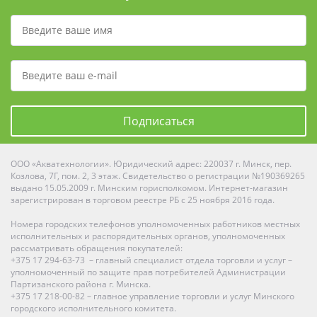
Подписаться
ООО «Акватехнологии». Юридический адрес: 220037 г. Минск, пер.
Козлова, 7Г, пом. 2, 3 этаж. Свидетельство о регистрации №190369265
выдано 15.05.2009 г. Минским горисполкомом. Интернет-магазин
зарегистрирован в торговом реестре РБ с 25 ноября 2016 года.
Номера городских телефонов уполномоченных работников местных
исполнительных и распорядительных органов, уполномоченных
рассматривать обращения покупателей:
+375 17 294-63-73 – главный специалист отдела торговли и услуг –
уполномоченный по защите прав потребителей Администрации
Партизанского района г. Минска.
+375 17 218-00-82 – главное управление торговли и услуг Минского
городского исполнительного комитета.