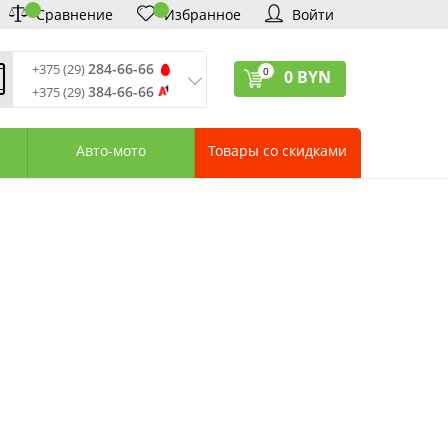
Сравнение
Избранное
Войти
284-66-66
+375 (29)
0
0
BYN
384-66-66
+375 (29)
ремя обработки звонков
:
 – Пт: 9:00—20:00
Авто-мото
Товары со скидками
: 10:00—18:00
: выходной
ервисный центр:
75 (17) 388-66-33
75 (29) 828-07-62
агазины «Удачник»
дреса СЦ «Удачник»
онтактная информация