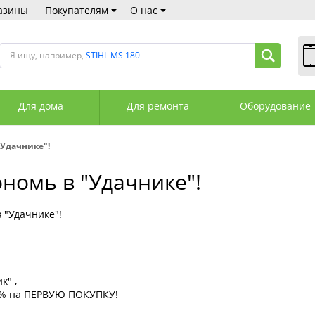
азины
Покупателям
О нас
Я ищу, например,
STIHL MS 180
В
Пн
Для дома
Для ремонта
Оборудование
Сб
Вс
С
"Удачнике"!
+3
+3
ономь в "Удачнике"!
М
А
К
 "Удачнике"!
к" ,
 5% на ПЕРВУЮ ПОКУПКУ!