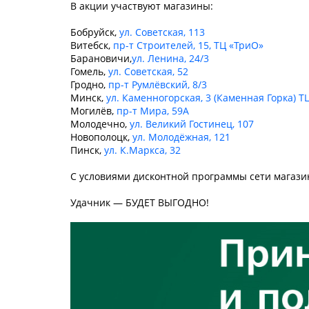
В акции участвуют магазины:
Бобруйск,
ул. Советская, 113
Витебск,
пр-т Строителей, 15,
ТЦ «ТриО»
Барановичи,
ул. Ленина, 24/3
Гомель,
ул. Советская, 52
Гродно,
пр-т Румлёвский, 8/3
Минск,
ул. Каменногорская, 3 (
Каменная Горка)
ТЦ
Могилёв,
пр-т Мира, 59А
Молодечно,
ул. Великий Гостинец, 107
Новополоцк,
ул. Молодёжная, 121
Пинск,
ул. К.Маркса, 32
С условиями дисконтной программы сети магази
Удачник — БУДЕТ ВЫГОДНО!