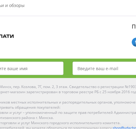
ьи и обзоры
П
инск, пер. Козлова, 7Г, пом. 2, 3 этаж. Свидетельство о регистрации №19
рнет-магазин зарегистрирован в торговом реестре РБ с 25 ноября 2016 го
ников местных исполнительных и распорядительных органов, уполномоч
тривать обращения покупателей:
рговли и услуг – уполномоченный по защите прав потребителей Администр
тизанского района г. Минска.
 торговли и услуг Минского городского исполнительного комитета.
отребителей, вы можете обратиться по электронному адресу
shop@ydachn