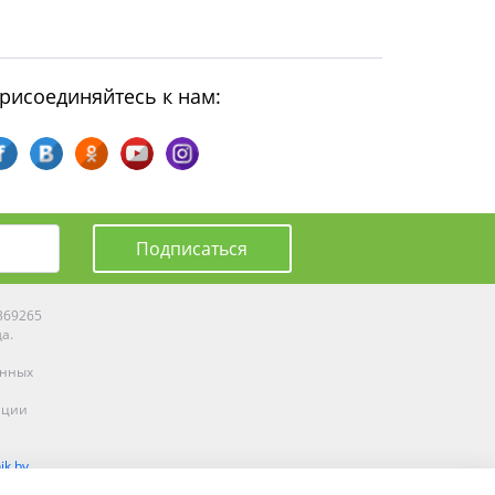
рисоединяйтесь к нам:
Подписаться
0369265
да.
енных
ации
ik.by