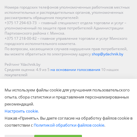
Номера городских телефонов уполномоченных работников местных
исполнительных и распорядительных органов, уполномоченных
рассматривать обращения покупателей:
+375 17 294-63-73 – главный специалист отдела торговли и услуг –
уполномоченный по защите прав потребителей Администрации
Партизанского района г. Минска.
+375 17 218-00-82 – главное управление торговли и услуг Минского
городского исполнительного комитета.
По вопросам, касающимся случаев нарушения прав потребителей,
вы можете обратиться по электронному адресу
shop@ydachnik.by
Рейтинг Ydachnik.by
Средняя оценка:
4.9
из
5
на основании голосования
10
наших
покупателей
Наши магазины представлены в Минске, Бресте, Витебске, Гомеле,
Мы используем файлы cookie для улучшения пользовательского
Гродно, Могилеве, Бобруйске, Барановичах, Молодечно,
Новополоцке, Пинске, Солигорске. При заказе в интернет-магазине
опыта, сбора статистики и представления персонализированных
доставка осуществляется по всей Беларуси.
рекомендаций.
Настроить cookie.
Нажав «Принять», Вы даете согласие на обработку файлов cookie в
соответствии с
Политикой обработки файлов cookie
.