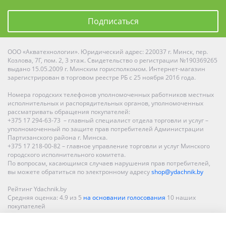
Подписаться
ООО «Акватехнологии». Юридический адрес: 220037 г. Минск, пер.
Козлова, 7Г, пом. 2, 3 этаж. Свидетельство о регистрации №190369265
выдано 15.05.2009 г. Минским горисполкомом. Интернет-магазин
зарегистрирован в торговом реестре РБ с 25 ноября 2016 года.
Номера городских телефонов уполномоченных работников местных
исполнительных и распорядительных органов, уполномоченных
рассматривать обращения покупателей:
+375 17 294-63-73 – главный специалист отдела торговли и услуг –
уполномоченный по защите прав потребителей Администрации
Партизанского района г. Минска.
+375 17 218-00-82 – главное управление торговли и услуг Минского
городского исполнительного комитета.
По вопросам, касающимся случаев нарушения прав потребителей,
вы можете обратиться по электронному адресу
shop@ydachnik.by
Рейтинг Ydachnik.by
Средняя оценка:
4.9
из
5
на основании голосования
10
наших
покупателей
Наши магазины представлены в Минске, Бресте, Витебске, Гомеле,