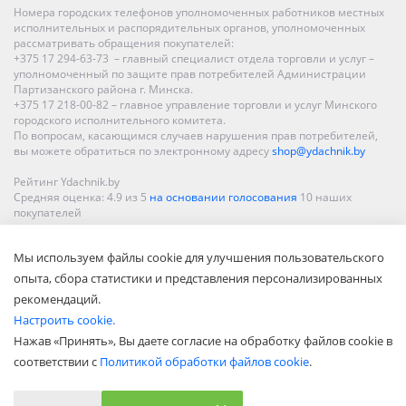
Номера городских телефонов уполномоченных работников местных
исполнительных и распорядительных органов, уполномоченных
рассматривать обращения покупателей:
+375 17 294-63-73 – главный специалист отдела торговли и услуг –
уполномоченный по защите прав потребителей Администрации
Партизанского района г. Минска.
+375 17 218-00-82 – главное управление торговли и услуг Минского
городского исполнительного комитета.
По вопросам, касающимся случаев нарушения прав потребителей,
вы можете обратиться по электронному адресу
shop@ydachnik.by
Рейтинг Ydachnik.by
Средняя оценка:
4.9
из
5
на основании голосования
10
наших
покупателей
Наши магазины представлены в Минске, Бресте, Витебске, Гомеле,
Мы используем файлы cookie для улучшения пользовательского
Гродно, Могилеве, Бобруйске, Барановичах, Молодечно,
Новополоцке, Пинске, Солигорске. При заказе в интернет-магазине
опыта, сбора статистики и представления персонализированных
доставка осуществляется по всей Беларуси.
рекомендаций.
Настроить cookie.
Нажав «Принять», Вы даете согласие на обработку файлов cookie в
соответствии с
Политикой обработки файлов cookie
.