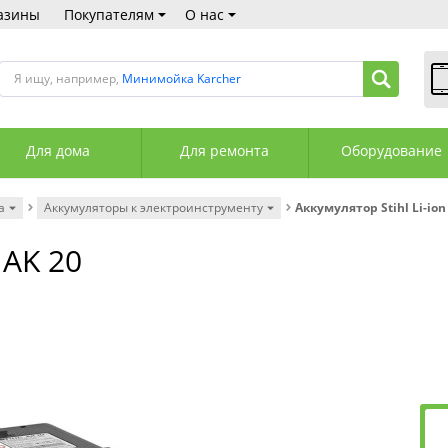
азины
Покупателям
О нас
Я ищу, например,
Минимойка Karcher
В
Пн
Для дома
Для ремонта
Оборудование
Сб
Вс
С
а
Аккумуляторы к электроинструменту
Аккумулятор Stihl Li-ion
+3
+3
 AK 20
М
А
К