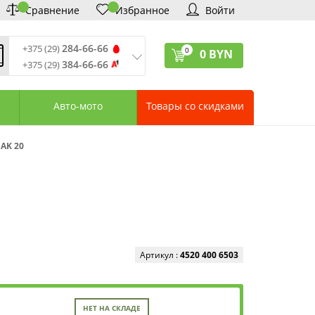
Сравнение
Избранное
Войти
284-66-66
+375 (29)
0
0
BYN
384-66-66
+375 (29)
ремя обработки звонков
:
 – Пт: 9:00—20:00
Авто-мото
Товары со скидками
: 10:00—18:00
: выходной
ервисный центр:
 AK 20
75 (17) 388-66-33
75 (29) 828-07-62
агазины «Удачник»
дреса СЦ «Удачник»
онтактная информация
Артикул :
4520 400 6503
НЕТ НА СКЛАДЕ