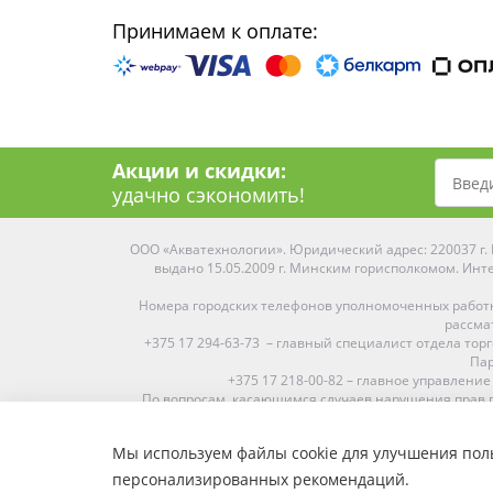
Принимаем к оплате:
Акции и скидки:
удачно сэкономить!
ООО «Акватехнологии». Юридический адрес: 220037 г. М
выдано 15.05.2009 г. Минским горисполкомом. Инте
Номера городских телефонов уполномоченных работ
рассма
+375 17 294-63-73 – главный специалист отдела то
Пар
+375 17 218-00-82 – главное управление
По вопросам, касающимся случаев нарушения прав п
Мы используем файлы cookie для улучшения поль
Средняя оценка:
4.9
из
5
персонализированных рекомендаций.
Наши магазины представлены в Минске, Бресте, Витебс