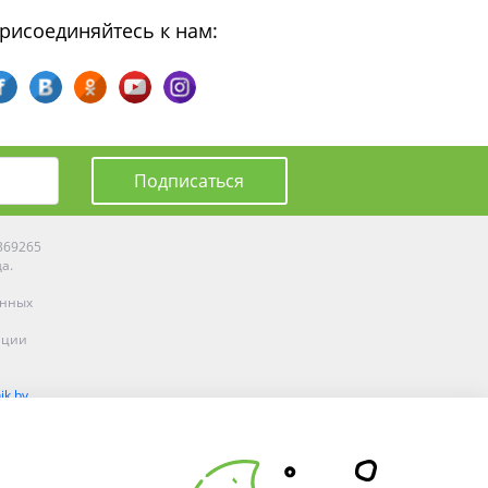
рисоединяйтесь к нам:
Подписаться
0369265
да.
енных
ации
ik.by
олоцке,