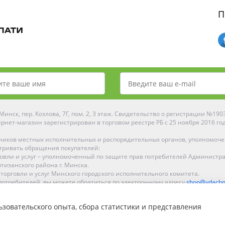
П
инск, пер. Козлова, 7Г, пом. 2, 3 этаж. Свидетельство о регистрации №19
рнет-магазин зарегистрирован в торговом реестре РБ с 25 ноября 2016 го
ников местных исполнительных и распорядительных органов, уполномоч
тривать обращения покупателей:
рговли и услуг – уполномоченный по защите прав потребителей Администр
тизанского района г. Минска.
 торговли и услуг Минского городского исполнительного комитета.
отребителей, вы можете обратиться по электронному адресу
shop@ydachn
Рейтинг Ydachnik.by
зовательского опыта, сбора статистики и представления
на основании голосования
10
наших покупателей
ке, Гомеле, Гродно, Могилеве, Бобруйске, Барановичах, Молодечно, Новоп