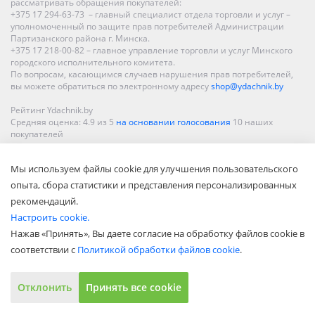
рассматривать обращения покупателей:
+375 17 294-63-73 – главный специалист отдела торговли и услуг –
уполномоченный по защите прав потребителей Администрации
Партизанского района г. Минска.
+375 17 218-00-82 – главное управление торговли и услуг Минского
городского исполнительного комитета.
По вопросам, касающимся случаев нарушения прав потребителей,
вы можете обратиться по электронному адресу
shop@ydachnik.by
Рейтинг Ydachnik.by
Средняя оценка:
4.9
из
5
на основании голосования
10
наших
покупателей
Наши магазины представлены в Минске, Бресте, Витебске, Гомеле,
Мы используем файлы cookie для улучшения пользовательского
Гродно, Могилеве, Бобруйске, Барановичах, Молодечно,
Новополоцке, Пинске, Солигорске. При заказе в интернет-магазине
опыта, сбора статистики и представления персонализированных
доставка осуществляется по всей Беларуси.
рекомендаций.
Настроить cookie.
Нажав «Принять», Вы даете согласие на обработку файлов cookie в
соответствии с
Политикой обработки файлов cookie
.
Отклонить
Принять все cookie
Показать полную версию
© ООО «Акватехнологии», 2002—2022