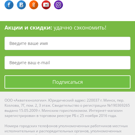
Акции и скидки:
удачно сэкономить!
Подписаться
ООО «Акватехнологии». Юридический адрес: 220037 г. Минск, пер.
Козлова, 7Г, пом. 2, 3 этаж. Свидетельство о регистрации №190369265
выдано 15.05.2009 г. Минским горисполкомом. Интернет-магазин
зарегистрирован в торговом реестре РБ с 25 ноября 2016 года.
Номера городских телефонов уполномоченных работников местных
исполнительных и распорядительных органов, уполномоченных