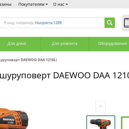
азины
Покупателям
О нас
Я ищу, например,
Husqvarna 128R
В
Пн
Для дома
Для ремонта
Оборудование
Сб
Вс
С
шуруповерт DAEWOO DAA 1210Li
+3
+3
-шуруповерт DAEWOO DAA 121
М
А
К