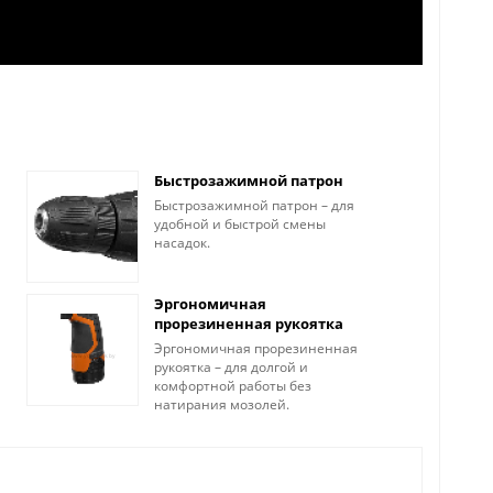
Быстрозажимной патрон
Быстрозажимной патрон – для
удобной и быстрой смены
насадок.
Эргономичная
прорезиненная рукоятка
Эргономичная прорезиненная
рукоятка – для долгой и
комфортной работы без
натирания мозолей.