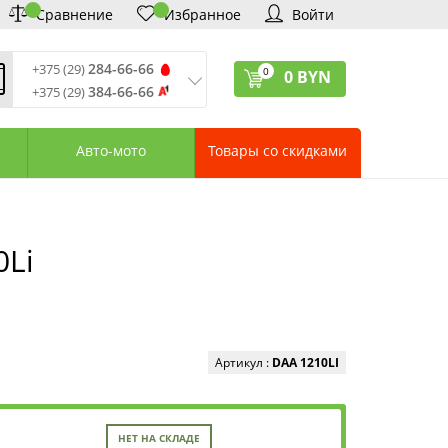
Сравнение
Избранное
Войти
284-66-66
+375 (29)
0
0
BYN
384-66-66
+375 (29)
ремя обработки звонков
:
 – Пт: 9:00—20:00
Авто-мото
Товары со скидками
: 10:00—18:00
: выходной
ервисный центр:
75 (17) 388-66-33
75 (29) 828-07-62
0Li
агазины «Удачник»
дреса СЦ «Удачник»
онтактная информация
Артикул :
DAA 1210LI
НЕТ НА СКЛАДЕ