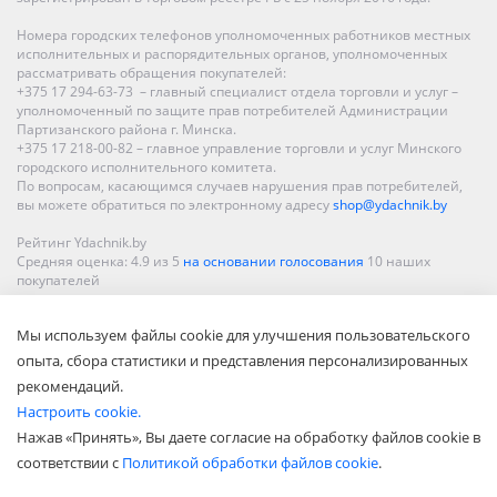
Номера городских телефонов уполномоченных работников местных
исполнительных и распорядительных органов, уполномоченных
рассматривать обращения покупателей:
+375 17 294-63-73 – главный специалист отдела торговли и услуг –
уполномоченный по защите прав потребителей Администрации
Партизанского района г. Минска.
+375 17 218-00-82 – главное управление торговли и услуг Минского
городского исполнительного комитета.
По вопросам, касающимся случаев нарушения прав потребителей,
вы можете обратиться по электронному адресу
shop@ydachnik.by
Рейтинг Ydachnik.by
Средняя оценка:
4.9
из
5
на основании голосования
10
наших
покупателей
Наши магазины представлены в Минске, Бресте, Витебске, Гомеле,
Мы используем файлы cookie для улучшения пользовательского
Гродно, Могилеве, Бобруйске, Барановичах, Молодечно,
Новополоцке, Пинске, Солигорске. При заказе в интернет-магазине
опыта, сбора статистики и представления персонализированных
доставка осуществляется по всей Беларуси.
рекомендаций.
Настроить cookie.
Нажав «Принять», Вы даете согласие на обработку файлов cookie в
соответствии с
Политикой обработки файлов cookie
.