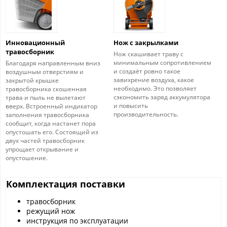
Инновационный
Нож с закрылками
травосборник
Нож скашивает траву с
минимальным сопротивлением
Благодаря направленным вниз
и создаёт ровно такое
воздушным отверстиям и
завихрение воздуха, какое
закрытой крышке
необходимо. Это позволяет
травосборника скошенная
сэкономить заряд аккумулятора
трава и пыль не вылетают
и повысить
вверх. Встроенный индикатор
производительность.
заполнения травосборника
сообщит, когда настанет пора
опустошать его. Состоящий из
двух частей травосборник
упрощает открывание и
опустошение.
Комплектация поставки
травосборник
режущий нож
инструкция по эксплуатации