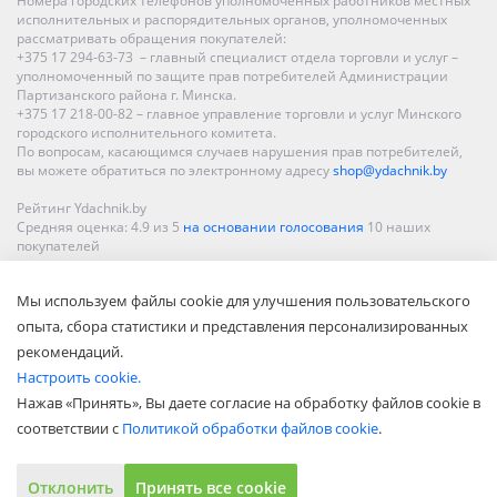
Номера городских телефонов уполномоченных работников местных
исполнительных и распорядительных органов, уполномоченных
рассматривать обращения покупателей:
+375 17 294-63-73 – главный специалист отдела торговли и услуг –
уполномоченный по защите прав потребителей Администрации
Партизанского района г. Минска.
+375 17 218-00-82 – главное управление торговли и услуг Минского
городского исполнительного комитета.
По вопросам, касающимся случаев нарушения прав потребителей,
вы можете обратиться по электронному адресу
shop@ydachnik.by
Рейтинг Ydachnik.by
Средняя оценка:
4.9
из
5
на основании голосования
10
наших
покупателей
Наши магазины представлены в Минске, Бресте, Витебске, Гомеле,
Мы используем файлы cookie для улучшения пользовательского
Гродно, Могилеве, Бобруйске, Барановичах, Молодечно,
Новополоцке, Пинске, Солигорске. При заказе в интернет-магазине
опыта, сбора статистики и представления персонализированных
доставка осуществляется по всей Беларуси.
рекомендаций.
Настроить cookie.
Нажав «Принять», Вы даете согласие на обработку файлов cookie в
соответствии с
Политикой обработки файлов cookie
.
Отклонить
Принять все cookie
Показать полную версию