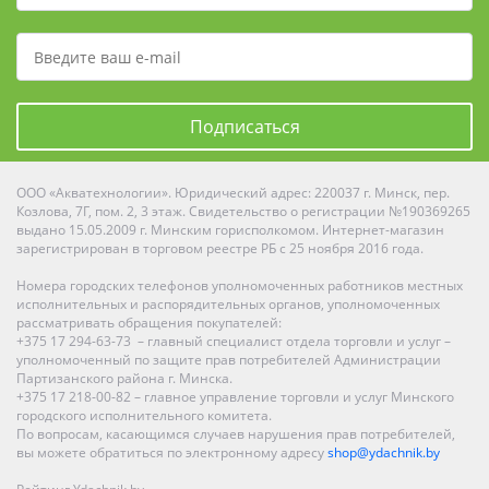
Подписаться
ООО «Акватехнологии». Юридический адрес: 220037 г. Минск, пер.
Козлова, 7Г, пом. 2, 3 этаж. Свидетельство о регистрации №190369265
выдано 15.05.2009 г. Минским горисполкомом. Интернет-магазин
зарегистрирован в торговом реестре РБ с 25 ноября 2016 года.
Номера городских телефонов уполномоченных работников местных
исполнительных и распорядительных органов, уполномоченных
рассматривать обращения покупателей:
+375 17 294-63-73 – главный специалист отдела торговли и услуг –
уполномоченный по защите прав потребителей Администрации
Партизанского района г. Минска.
+375 17 218-00-82 – главное управление торговли и услуг Минского
городского исполнительного комитета.
По вопросам, касающимся случаев нарушения прав потребителей,
вы можете обратиться по электронному адресу
shop@ydachnik.by