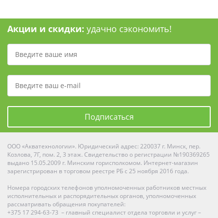
Акции и скидки:
удачно сэкономить!
Подписаться
ООО «Акватехнологии». Юридический адрес: 220037 г. Минск, пер.
Козлова, 7Г, пом. 2, 3 этаж. Свидетельство о регистрации №190369265
выдано 15.05.2009 г. Минским горисполкомом. Интернет-магазин
зарегистрирован в торговом реестре РБ с 25 ноября 2016 года.
Номера городских телефонов уполномоченных работников местных
исполнительных и распорядительных органов, уполномоченных
рассматривать обращения покупателей:
+375 17 294-63-73 – главный специалист отдела торговли и услуг –