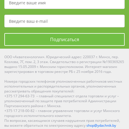
Подписаться
ООО «Акватехнологии». Юридический адрес: 220037 г. Минск, пер.
Козлова, 7Г, пом. 2, 3 этаж. Свидетельство о регистрации №190369265
выдано 15.05.2009 г. Минским горисполкомом. Интернет-магазин
зарегистрирован в торговом реестре РБ с 25 ноября 2016 года.
Номера городских телефонов уполномоченных работников местных
исполнительных и распорядительных органов, уполномоченных
рассматривать обращения покупателей:
+375 17 294-63-73 – главный специалист отдела торговли и услуг –
уполномоченный по защите прав потребителей Администрации
Партизанского района г. Минска.
+375 17 218-00-82 – главное управление торговли и услуг Минского
городского исполнительного комитета.
По вопросам, касающимся случаев нарушения прав потребителей,
вы можете обратиться по электронному адресу
shop@ydachnik.by