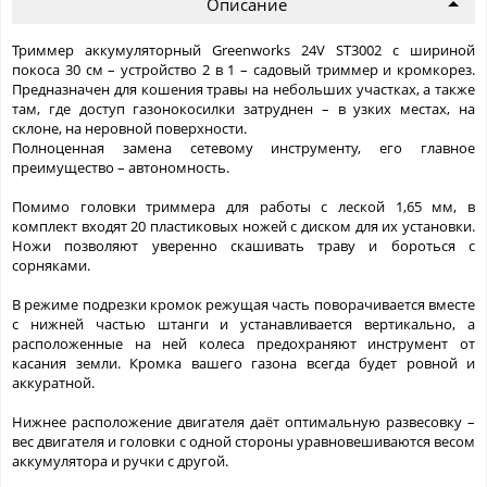
Описание
Триммер аккумуляторный Greenworks 24V ST3002 с шириной
покоса 30 см – устройство 2 в 1 – садовый триммер и кромкорез.
Предназначен для кошения травы на небольших участках, а также
там, где доступ газонокосилки затруднен – в узких местах, на
склоне, на неровной поверхности.
Полноценная замена сетевому инструменту, его главное
преимущество – автономность.
Помимо головки триммера для работы с леской 1,65 мм, в
комплект входят 20 пластиковых ножей с диском для их установки.
Ножи позволяют уверенно скашивать траву и бороться с
сорняками.
В режиме подрезки кромок режущая часть поворачивается вместе
с нижней частью штанги и устанавливается вертикально, а
расположенные на ней колеса предохраняют инструмент от
касания земли. Кромка вашего газона всегда будет ровной и
аккуратной.
Нижнее расположение двигателя даёт оптимальную развесовку –
вес двигателя и головки с одной стороны уравновешиваются весом
аккумулятора и ручки с другой.