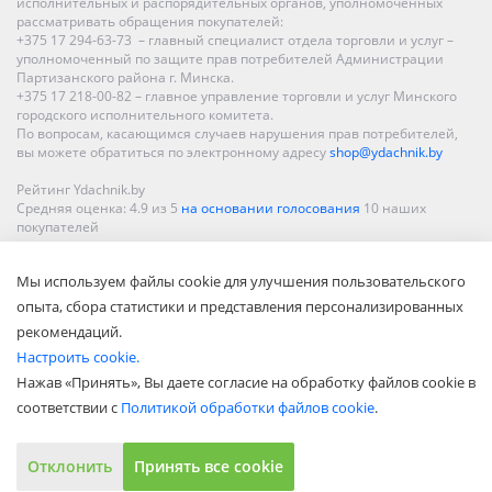
исполнительных и распорядительных органов, уполномоченных
рассматривать обращения покупателей:
+375 17 294-63-73 – главный специалист отдела торговли и услуг –
уполномоченный по защите прав потребителей Администрации
Партизанского района г. Минска.
+375 17 218-00-82 – главное управление торговли и услуг Минского
городского исполнительного комитета.
По вопросам, касающимся случаев нарушения прав потребителей,
вы можете обратиться по электронному адресу
shop@ydachnik.by
Рейтинг Ydachnik.by
Средняя оценка:
4.9
из
5
на основании голосования
10
наших
покупателей
Наши магазины представлены в Минске, Бресте, Витебске, Гомеле,
Мы используем файлы cookie для улучшения пользовательского
Гродно, Могилеве, Бобруйске, Барановичах, Молодечно,
Новополоцке, Пинске, Солигорске. При заказе в интернет-магазине
опыта, сбора статистики и представления персонализированных
доставка осуществляется по всей Беларуси.
рекомендаций.
Настроить cookie.
Нажав «Принять», Вы даете согласие на обработку файлов cookie в
соответствии с
Политикой обработки файлов cookie
.
Отклонить
Принять все cookie
Показать полную версию