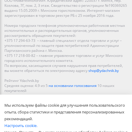
ООО «Акватехнологии». Юридический адрес: 220037 г. Минск, пер.
Козлова, 7Г, пом. 2, 3 этаж. Свидетельство о регистрации №190369265
выдано 15.05.2009 г. Минским горисполкомом. Интернет-магазин
зарегистрирован в торговом реестре РБ с 25 ноября 2016 года.
Номера городских телефонов уполномоченных работников местных
исполнительных и распорядительных органов, уполномоченных
рассматривать обращения покупателей:
+375 17 294-63-73 – главный специалист отдела торговли и услуг –
уполномоченный по защите прав потребителей Администрации
Партизанского района г. Минска.
+375 17 218-00-82 – главное управление торговли и услуг Минского
городского исполнительного комитета.
По вопросам, касающимся случаев нарушения прав потребителей,
вы можете обратиться по электронному адресу
shop@ydachnik.by
Рейтинг Ydachnik.by
Средняя оценка:
4.9
из
5
на основании голосования
10
наших
покупателей
Наши магазины представлены в Минске, Бресте, Витебске, Гомеле,
Мы используем файлы cookie для улучшения пользовательского
Гродно, Могилеве, Бобруйске, Барановичах, Молодечно,
Новополоцке, Пинске, Солигорске. При заказе в интернет-магазине
опыта, сбора статистики и представления персонализированных
доставка осуществляется по всей Беларуси.
рекомендаций.
Настроить cookie.