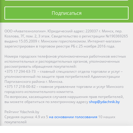
Подписаться
ООО «Акватехнологии». Юридический адрес: 220037 г. Минск, пер.
Козлова, 7Г, пом. 2, 3 этаж. Свидетельство о регистрации №190369265
выдано 15.05.2009 г. Минским горисполкомом. Интернет-магазин
зарегистрирован в торговом реестре РБ с 25 ноября 2016 года.
Номера городских телефонов уполномоченных работников местных
исполнительных и распорядительных органов, уполномоченных
рассматривать обращения покупателей:
+375 17 294-63-73 – главный специалист отдела торговли и услуг –
уполномоченный по защите прав потребителей Администрации
Партизанского района г. Минска.
+375 17 218-00-82 – главное управление торговли и услуг Минского
городского исполнительного комитета.
По вопросам, касающимся случаев нарушения прав потребителей,
вы можете обратиться по электронному адресу
shop@ydachnik.by
Рейтинг Ydachnik.by
Средняя оценка:
4.9
из
5
на основании голосования
10
наших
покупателей
Наши магазины представлены в Минске, Бресте, Витебске, Гомеле,