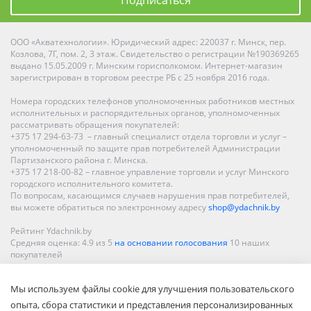
ООО «Акватехнологии». Юридический адрес: 220037 г. Минск, пер.
Козлова, 7Г, пом. 2, 3 этаж. Свидетельство о регистрации №190369265
выдано 15.05.2009 г. Минским горисполкомом. Интернет-магазин
зарегистрирован в торговом реестре РБ с 25 ноября 2016 года.
Номера городских телефонов уполномоченных работников местных
исполнительных и распорядительных органов, уполномоченных
рассматривать обращения покупателей:
+375 17 294-63-73 – главный специалист отдела торговли и услуг –
уполномоченный по защите прав потребителей Администрации
Партизанского района г. Минска.
+375 17 218-00-82 – главное управление торговли и услуг Минского
городского исполнительного комитета.
По вопросам, касающимся случаев нарушения прав потребителей,
вы можете обратиться по электронному адресу
shop@ydachnik.by
Рейтинг Ydachnik.by
Средняя оценка:
4.9
из
5
на основании голосования
10
наших
покупателей
Наши магазины представлены в Минске, Бресте, Витебске, Гомеле,
Мы используем файлы cookie для улучшения пользовательского
Гродно, Могилеве, Бобруйске, Барановичах, Молодечно,
Новополоцке, Пинске, Солигорске. При заказе в интернет-магазине
опыта, сбора статистики и представления персонализированных