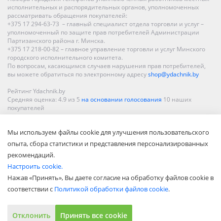
исполнительных и распорядительных органов, уполномоченных
рассматривать обращения покупателей:
+375 17 294-63-73 – главный специалист отдела торговли и услуг –
уполномоченный по защите прав потребителей Администрации
Партизанского района г. Минска.
+375 17 218-00-82 – главное управление торговли и услуг Минского
городского исполнительного комитета.
По вопросам, касающимся случаев нарушения прав потребителей,
вы можете обратиться по электронному адресу
shop@ydachnik.by
Рейтинг Ydachnik.by
Средняя оценка:
4.9
из
5
на основании голосования
10
наших
покупателей
Наши магазины представлены в Минске, Бресте, Витебске, Гомеле,
Мы используем файлы cookie для улучшения пользовательского
Гродно, Могилеве, Бобруйске, Барановичах, Молодечно,
Новополоцке, Пинске, Солигорске. При заказе в интернет-магазине
опыта, сбора статистики и представления персонализированных
доставка осуществляется по всей Беларуси.
рекомендаций.
Настроить cookie.
Нажав «Принять», Вы даете согласие на обработку файлов cookie в
соответствии с
Политикой обработки файлов cookie
.
Отклонить
Принять все cookie
Показать полную версию