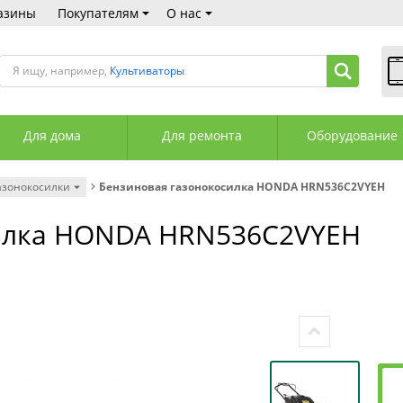
азины
Покупателям
О нас
Я ищу, например,
Культиваторы
В
Пн
Для дома
Для ремонта
Оборудование
Сб
Вс
С
азонокосилки
Бензиновая газонокосилка HONDA HRN536C2VYEH
+3
+3
силка HONDA HRN536C2VYEH
М
А
К