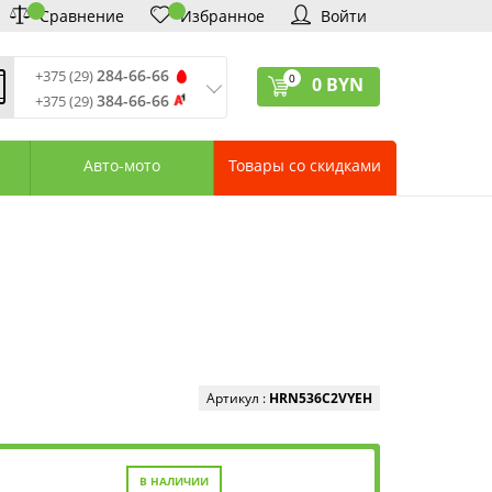
Сравнение
Избранное
Войти
284-66-66
+375 (29)
0
0
BYN
384-66-66
+375 (29)
ремя обработки звонков
:
 – Пт: 9:00—20:00
Авто-мото
Товары со скидками
: 10:00—18:00
: выходной
ервисный центр:
75 (17) 388-66-33
75 (29) 828-07-62
агазины «Удачник»
дреса СЦ «Удачник»
онтактная информация
Артикул :
HRN536C2VYEH
В НАЛИЧИИ