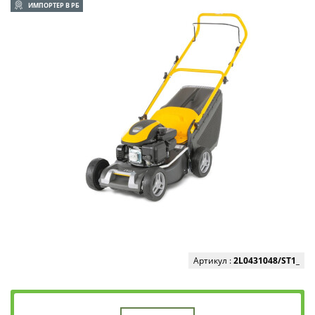
ИМПОРТЕР В РБ
Артикул :
2L0431048/ST1_