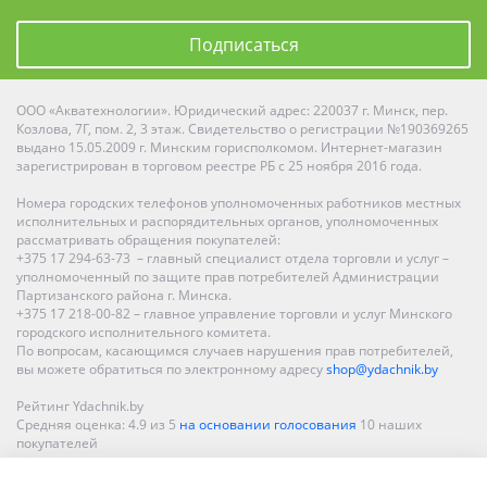
Подписаться
ООО «Акватехнологии». Юридический адрес: 220037 г. Минск, пер.
Козлова, 7Г, пом. 2, 3 этаж. Свидетельство о регистрации №190369265
выдано 15.05.2009 г. Минским горисполкомом. Интернет-магазин
зарегистрирован в торговом реестре РБ с 25 ноября 2016 года.
Номера городских телефонов уполномоченных работников местных
исполнительных и распорядительных органов, уполномоченных
рассматривать обращения покупателей:
+375 17 294-63-73 – главный специалист отдела торговли и услуг –
уполномоченный по защите прав потребителей Администрации
Партизанского района г. Минска.
+375 17 218-00-82 – главное управление торговли и услуг Минского
городского исполнительного комитета.
По вопросам, касающимся случаев нарушения прав потребителей,
вы можете обратиться по электронному адресу
shop@ydachnik.by
Рейтинг Ydachnik.by
Средняя оценка:
4.9
из
5
на основании голосования
10
наших
покупателей
Наши магазины представлены в Минске, Бресте, Витебске, Гомеле,