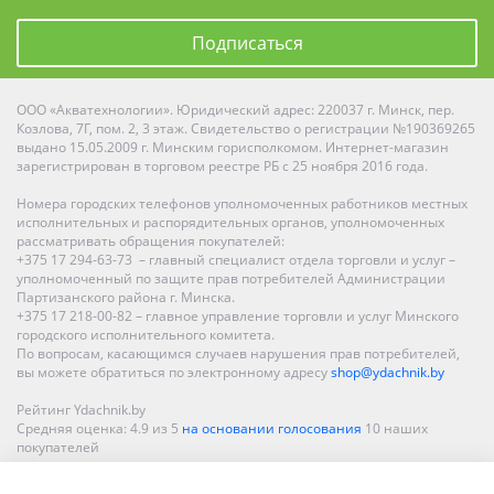
Подписаться
ООО «Акватехнологии». Юридический адрес: 220037 г. Минск, пер.
Козлова, 7Г, пом. 2, 3 этаж. Свидетельство о регистрации №190369265
выдано 15.05.2009 г. Минским горисполкомом. Интернет-магазин
зарегистрирован в торговом реестре РБ с 25 ноября 2016 года.
Номера городских телефонов уполномоченных работников местных
исполнительных и распорядительных органов, уполномоченных
рассматривать обращения покупателей:
+375 17 294-63-73 – главный специалист отдела торговли и услуг –
уполномоченный по защите прав потребителей Администрации
Партизанского района г. Минска.
+375 17 218-00-82 – главное управление торговли и услуг Минского
городского исполнительного комитета.
По вопросам, касающимся случаев нарушения прав потребителей,
вы можете обратиться по электронному адресу
shop@ydachnik.by
Рейтинг Ydachnik.by
Средняя оценка:
4.9
из
5
на основании голосования
10
наших
покупателей
Наши магазины представлены в Минске, Бресте, Витебске, Гомеле,