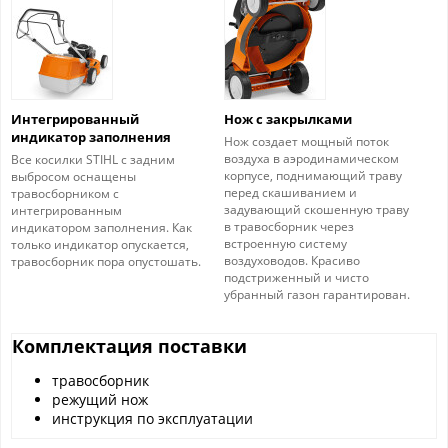
Интегрированный
Нож с закрылками
индикатор заполнения
Нож создает мощный поток
воздуха в аэродинамическом
Все косилки STIHL с задним
корпусе, поднимающий траву
выбросом оснащены
перед скашиванием и
травосборником с
задувающий скошенную траву
интегрированным
в травосборник через
индикатором заполнения. Как
встроенную систему
только индикатор опускается,
воздуховодов. Красиво
травосборник пора опустошать.
подстриженный и чисто
убранный газон гарантирован.
Комплектация поставки
травосборник
режущий нож
инструкция по эксплуатации