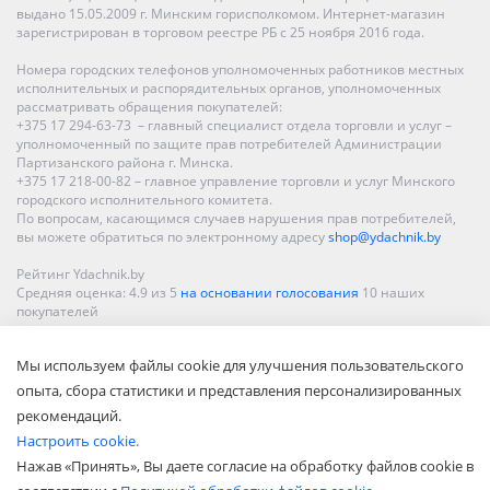
выдано 15.05.2009 г. Минским горисполкомом. Интернет-магазин
зарегистрирован в торговом реестре РБ с 25 ноября 2016 года.
Номера городских телефонов уполномоченных работников местных
исполнительных и распорядительных органов, уполномоченных
рассматривать обращения покупателей:
+375 17 294-63-73 – главный специалист отдела торговли и услуг –
уполномоченный по защите прав потребителей Администрации
Партизанского района г. Минска.
+375 17 218-00-82 – главное управление торговли и услуг Минского
городского исполнительного комитета.
По вопросам, касающимся случаев нарушения прав потребителей,
вы можете обратиться по электронному адресу
shop@ydachnik.by
Рейтинг Ydachnik.by
Средняя оценка:
4.9
из
5
на основании голосования
10
наших
покупателей
Наши магазины представлены в Минске, Бресте, Витебске, Гомеле,
Мы используем файлы cookie для улучшения пользовательского
Гродно, Могилеве, Бобруйске, Барановичах, Молодечно,
Новополоцке, Пинске, Солигорске. При заказе в интернет-магазине
опыта, сбора статистики и представления персонализированных
доставка осуществляется по всей Беларуси.
рекомендаций.
Настроить cookie.
Нажав «Принять», Вы даете согласие на обработку файлов cookie в