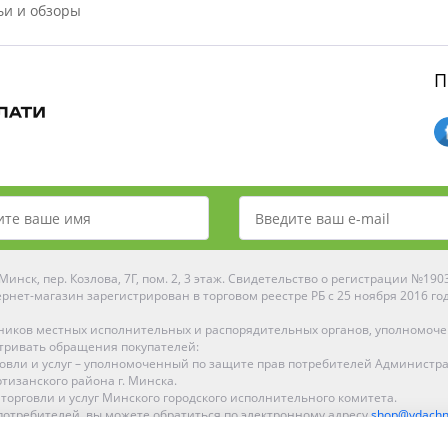
ьи и обзоры
П
инск, пер. Козлова, 7Г, пом. 2, 3 этаж. Свидетельство о регистрации №19
рнет-магазин зарегистрирован в торговом реестре РБ с 25 ноября 2016 го
ников местных исполнительных и распорядительных органов, уполномоч
тривать обращения покупателей:
рговли и услуг – уполномоченный по защите прав потребителей Администр
тизанского района г. Минска.
 торговли и услуг Минского городского исполнительного комитета.
отребителей, вы можете обратиться по электронному адресу
shop@ydachn