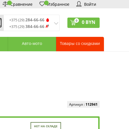
Сравнение
Избранное
Войти
284-66-66
+375 (29)
0
0
BYN
384-66-66
+375 (29)
ремя обработки звонков
:
 – Пт: 9:00—20:00
Авто-мото
Товары со скидками
: 10:00—18:00
: выходной
ервисный центр:
75 (17) 388-66-33
75 (29) 828-07-62
агазины «Удачник»
дреса СЦ «Удачник»
онтактная информация
Артикул :
112941
НЕТ НА СКЛАДЕ