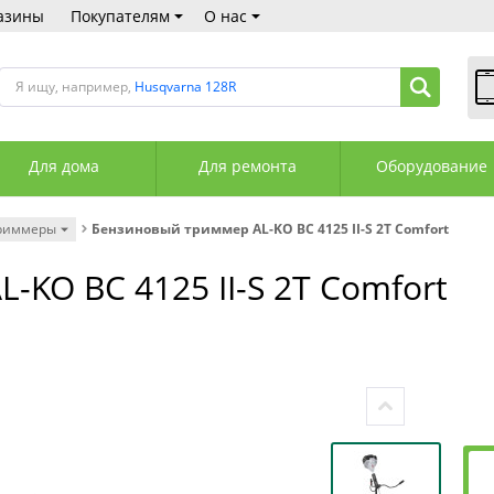
азины
Покупателям
О нас
Я ищу, например,
Husqvarna 128R
В
Пн
Для дома
Для ремонта
Оборудование
Сб
Вс
С
риммеры
Бензиновый триммер AL-KO ВС 4125 II-S 2T Comfort
+3
+3
KO ВС 4125 II-S 2T Comfort
М
А
К