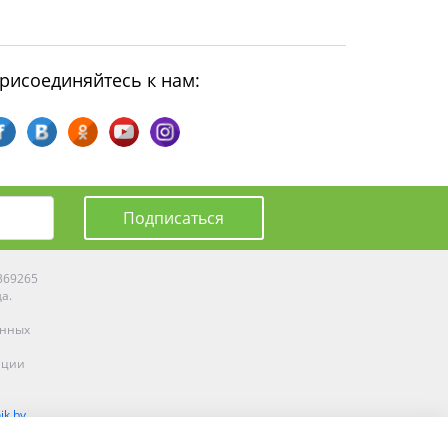
рисоединяйтесь к нам:
Подписаться
0369265
да.
енных
ации
ik.by