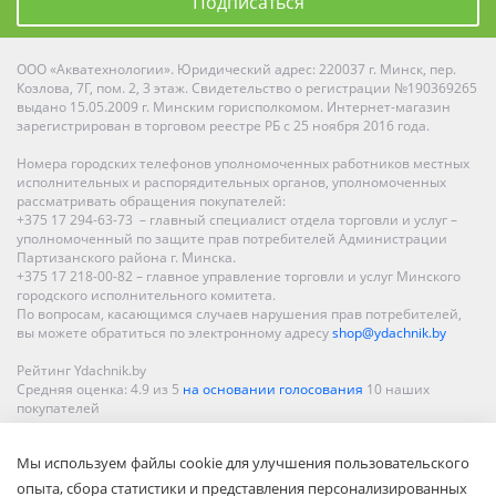
Подписаться
ООО «Акватехнологии». Юридический адрес: 220037 г. Минск, пер.
Козлова, 7Г, пом. 2, 3 этаж. Свидетельство о регистрации №190369265
выдано 15.05.2009 г. Минским горисполкомом. Интернет-магазин
зарегистрирован в торговом реестре РБ с 25 ноября 2016 года.
Номера городских телефонов уполномоченных работников местных
исполнительных и распорядительных органов, уполномоченных
рассматривать обращения покупателей:
+375 17 294-63-73 – главный специалист отдела торговли и услуг –
уполномоченный по защите прав потребителей Администрации
Партизанского района г. Минска.
+375 17 218-00-82 – главное управление торговли и услуг Минского
городского исполнительного комитета.
По вопросам, касающимся случаев нарушения прав потребителей,
вы можете обратиться по электронному адресу
shop@ydachnik.by
Рейтинг Ydachnik.by
Средняя оценка:
4.9
из
5
на основании голосования
10
наших
покупателей
Наши магазины представлены в Минске, Бресте, Витебске, Гомеле,
Мы используем файлы cookie для улучшения пользовательского
Гродно, Могилеве, Бобруйске, Барановичах, Молодечно,
Новополоцке, Пинске, Солигорске. При заказе в интернет-магазине
опыта, сбора статистики и представления персонализированных