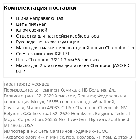
Комплектация поставки
Шина направляющая
Цепь пильная
Ключ свечной
Отвертка для настройки карбюратора
Руководство по эксплуатации
Масло для смазки пильных цепей и шин Champion 1 л
Свеча зажигания IGP L7T
Цепь Champion 3/8" 1,3 мм 56 звеньев
Масло для 2-хтактных двигателей Champion JASO FD
0,1 л
Гарантия:12 месяцев
Производитель: Чемпион Кемикалс НВ Бельгия, Дж.
Гиллиотстраат 52. 2620 Хемексем, Бельгия; Федеральная
корпорация Могул, 26555 северо-западный хайвей,
Саутфилд, Мичиган 48033 ,США / Champion Chemicals NV.
Belgium, G.Gilliotstraat 52. 2620 Hemiksem, Belgium; Federal
Mogul Corporation, 26555 Northwestern Highway, Southfield
MI 48033, USA
Импортер в РБ: Сеть магазинов «Удачник» (ООО
«Акватехнологии»), г. Минск, пер. Козлова, 7Г, пом. 2, этаж 3