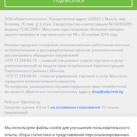
Подписаться
ООО «Акватехнологии». Юридический адрес: 220037 г. Минск, пер.
Козлова, 7Г, пом. 2, 3 этаж. Свидетельство о регистрации №190369265
выдано 15.05.2009 г. Минским горисполкомом. Интернет-магазин
зарегистрирован в торговом реестре РБ с 25 ноября 2016 года.
Номера городских телефонов уполномоченных работников местных
исполнительных и распорядительных органов, уполномоченных
рассматривать обращения покупателей:
+375 17 294-63-73 – главный специалист отдела торговли и услуг –
уполномоченный по защите прав потребителей Администрации
Партизанского района г. Минска.
+375 17 218-00-82 – главное управление торговли и услуг Минского
городского исполнительного комитета.
По вопросам, касающимся случаев нарушения прав потребителей,
вы можете обратиться по электронному адресу
shop@ydachnik.by
Рейтинг Ydachnik.by
Средняя оценка:
4.9
из
5
на основании голосования
10
наших
покупателей
Наши магазины представлены в Минске, Бресте, Витебске, Гомеле,
Мы используем файлы cookie для улучшения пользовательского
Гродно, Могилеве, Бобруйске, Барановичах, Молодечно,
Новополоцке, Пинске, Солигорске. При заказе в интернет-магазине
опыта, сбора статистики и представления персонализированных