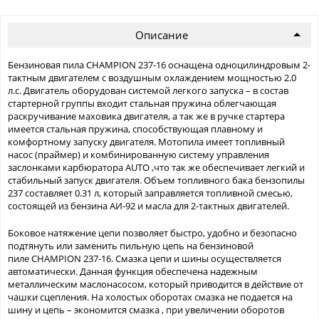
Описание
Бензиновая пила CHAMPION 237-16 оснащена одноцилиндровым 2-
тактным двигателем с воздушным охлаждением мощностью 2.0
л.с. Двигатель оборудован системой легкого запуска – в состав
стартерной группы входит стальная пружина облегчающая
раскручивание маховика двигателя, а так же в ручке стартера
имеется стальная пружина, способствующая плавному и
комфортному запуску двигателя. Мотопила имеет топливный
насос (праймер) и комбинированную систему управления
заслонками карбюратора AUTO ,что так же обеспечивает легкий и
стабильный запуск двигателя. Объем топливного бака бензопилы
237 составляет 0.31 л, который заправляется топливной смесью,
состоящей из бензина АИ-92 и масла для 2-тактных двигателей.
Боковое натяжение цепи позволяет быстро, удобно и безопасно
подтянуть или заменить пильную цепь на бензиновой
пиле CHAMPION 237-16. Смазка цепи и шины осуществляется
автоматически. Данная функция обеспечена надежным
металлическим маслонасосом, который приводится в действие от
чашки сцепления. На холостых оборотах смазка не подается на
шину и цепь – экономится смазка , при увеличении оборотов