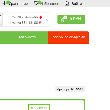
Сравнение
Избранное
Войти
284-66-66
+375 (29)
0
0
BYN
384-66-66
+375 (29)
ремя обработки звонков
:
 – Пт: 9:00—20:00
Авто-мото
Товары со скидками
: 10:00—18:00
: выходной
ервисный центр:
75 (17) 388-66-33
75 (29) 828-07-62
агазины «Удачник»
дреса СЦ «Удачник»
онтактная информация
Артикул :
N372-18
В НАЛИЧИИ