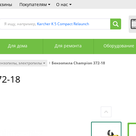
азины
Покупателям
О нас
Я ищу, например,
Karcher K 5 Compact Relaunch
В
Пн
Для дома
Для ремонта
Оборудование
Сб
Вс
С
ензопилы, электропилы
Бензопила Champion 372-18
+3
+3
72-18
М
А
К