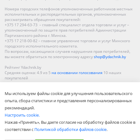
Номера городских телефонов уполномоченных работников местных
исполнительных и распорядительных органов, уполномоченных
рассматривать обращения покупателей:
+375 17 294-63-73 – главный специалист отдела торговли и услуг –
уполномоченный по защите прав потребителей Администрации
Партизанского района г. Минска.
+375 17 218-00-82 – главное управление торговли и услуг Минского
городского исполнительного комитета.
По вопросам, касающимся случаев нарушения прав потребителей,
вы можете обратиться по электронному адресу
shop@ydachnik.by
Рейтинг Ydachnik.by
Средняя оценка:
4.9
из
5
на основании голосования
10
наших
покупателей
Наши магазины представлены в Минске, Бресте, Витебске, Гомеле,
Мы используем файлы cookie для улучшения пользовательского
Гродно, Могилеве, Бобруйске, Барановичах, Молодечно,
Новополоцке, Пинске, Солигорске. При заказе в интернет-магазине
опыта, сбора статистики и представления персонализированных
доставка осуществляется по всей Беларуси.
рекомендаций.
Настроить cookie.
Нажав «Принять», Вы даете согласие на обработку файлов cookie в
соответствии с
Политикой обработки файлов cookie
.